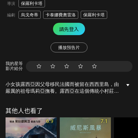
保羅利卡塔
導演
烏戈奇蒂
卡泰娜費奧雷洛
保羅利卡塔
編劇
請先登入
播放預告片
我的星等
影片給分
小女孩露西亞因父母移民法國而被留在西西里島，由
嚴厲的祖母瑪莉亞撫養。露西亞在這個傳統小村莊中
成長，渴望與家人重聚，卻在祖母的引導下學習適應
村莊的規範。隨著年齡增長，她逐漸揭開了一個摧毀
其他人也看了
童年天真的家庭秘密，讓她面對成人世界的殘酷現
實。最終，露西亞在祖母的嚴厲外表下，體會到深沉
6.9
7.1
的愛與關懷，並繼承了祖母的堅韌與尊嚴。