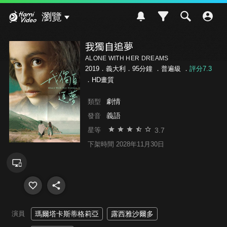
Hami Video
瀏覽
我獨自追夢
ALONE WITH HER DREAMS
2019．義大利．95分鐘 ．
普遍級
．
評分7.3
．HD畫質
劇情
類型
義語
發音
3.7
星等
下架時間 2028年11月30日
演員
瑪爾塔卡斯蒂格莉亞
露西雅沙爾多