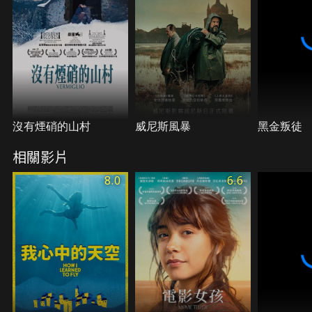
沒有煙硝的山村
威尼斯風暴
黑金叛徒
相關影片
8.0
6.6