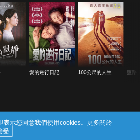
7.5
靜
愛的逆行日記
100公尺的人生
鹽路
示您同意我們使用cookies。更多關於