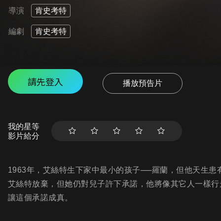
導演
肯史考特
編劇
肯史考特
請先登入
播放預告片
我的星等
影片給分
1963年，艾絲特生下家中最小的孩子──羅蘭，但他天生
艾絲特放棄，但她仍對兒子許下承諾，他將像其它人一樣行
讓這個承諾成真。