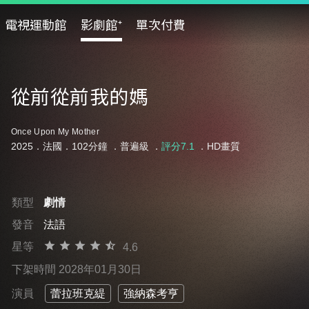
電視運動館
影劇館⁺
單次付費
從前從前我的媽
Once Upon My Mother
2025．法國．102分鐘 ．
普遍級
．
評分7.1
．HD畫質
類型
劇情
發音
法語
星等
4.6
下架時間 2028年01月30日
演員
蕾拉班克緹
強納森考亨