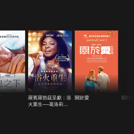
7.1
下
羅賓羅勃茲呈獻：浴
關於愛
關於
火重生──葛洛莉雅
蓋諾傳奇