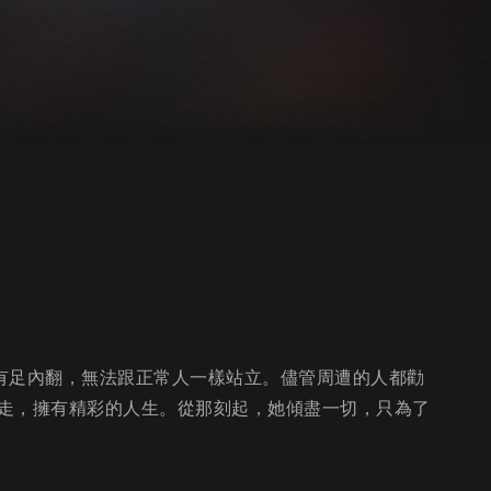
患有足內翻，無法跟正常人一樣站立。儘管周遭的人都勸
走，擁有精彩的人生。從那刻起，她傾盡一切，只為了