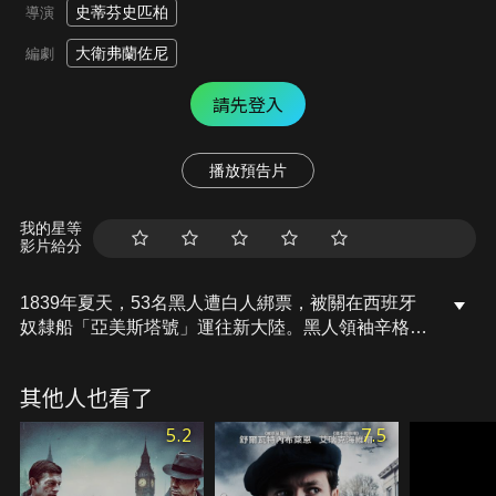
史蒂芬史匹柏
導演
大衛弗蘭佐尼
編劇
請先登入
播放預告片
我的星等
影片給分
1839年夏天，53名黑人遭白人綁票，被關在西班牙
奴隸船「亞美斯塔號」運往新大陸。黑人領袖辛格掙
脫身上的枷鎖，釋放同伴，搶下這艘奴隸船奪回自
由。然而倖存的兩名白人船員瞞過他們，仍把船駛往
其他人也看了
美國。上岸後這些非洲人因謀殺船員的罪名受審判。
起初兩名解放黑奴運動者席德裘森和路易斯泰潘找來
5.2
7.5
一名年輕律師羅傑包德溫為這些黑人辯護，當時從非
洲走私黑奴是犯法的，於是他證明「亞美斯塔號」上