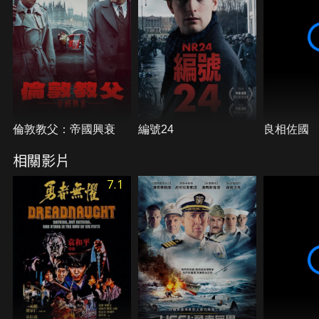
的黑人來自非洲，他們是非法走私黑奴的受害者，於
是在地方和高等法院都獲判無罪。但當此案成為美國
南北方分裂的象徵，支持奴隸制度的美國總統馬丁范
伯倫為了討好南方保守派勢力，避免美國內戰，於是
指派法官做出不利的裁決，當此案送到最高法院進行
上訴，前任美國總統約翰昆西亞當斯決定挑戰范伯倫
的作法，捍衛美國司法制度的獨立性。但對於受審判
的黑人來說，這和政治無關，他們爭取的是人類天賦
的權利 -- 自由。
倫敦教父：帝國興衰
編號24
良相佐國
相關影片
7.1