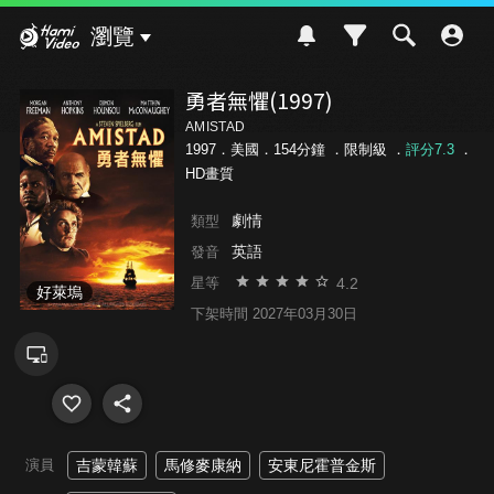
Hami Video
瀏覽
勇者無懼(1997)
AMISTAD
1997．美國．154分鐘 ．
限制級
．
評分7.3
．
HD畫質
劇情
類型
英語
發音
4.2
星等
好萊塢
下架時間 2027年03月30日
演員
吉蒙韓蘇
馬修麥康納
安東尼霍普金斯