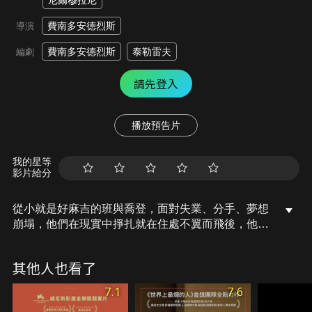
尼爾穆拉尼
費南多安德烈斯
導演
費南多安德烈斯
泰勒雷夫
編劇
請先登入
播放預告片
我的星等
影片給分
從小就是好麻吉的班與喬登，面對失業、分手、夢想
崩塌，他們在現實中掙扎就在住處不翼而飛後，他們
決定展開一場瘋狂計畫，要在接下來的一年「免租過
活」。睡遍朋友家的沙發到客房，從狂歡派對到深夜
其他人也看了
告解，同時拼命存錢，渴望逃向夢想中的紐約。這場
臨時起意的流浪實驗，也將為彼此迎來未知的碰撞和
7.1
7.6
阻礙。