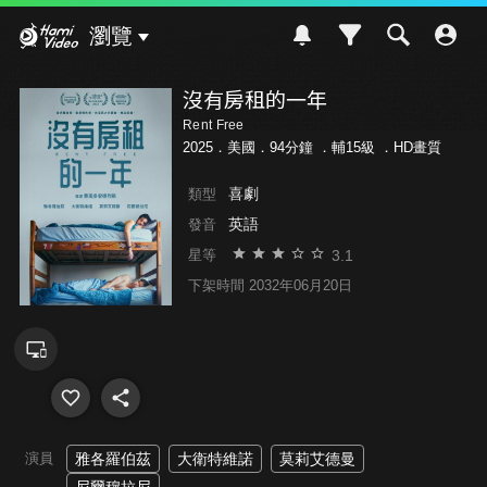
Hami Video
瀏覽
沒有房租的一年
Rent Free
2025．美國．94分鐘 ．
輔15級
．HD畫質
喜劇
類型
英語
發音
3.1
星等
下架時間 2032年06月20日
演員
雅各羅伯茲
大衛特維諾
莫莉艾德曼