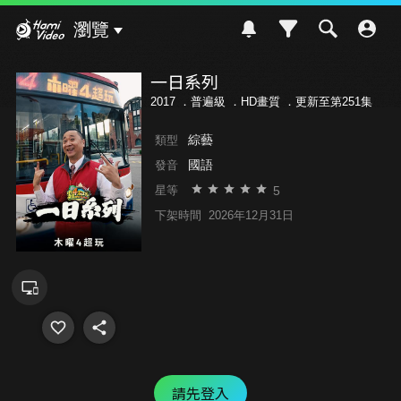
Hami Video
瀏覽
一日系列
2017 ．
普遍級
．HD畫質 ．更新至第251集
綜藝
類型
國語
發音
5
星等
下架時間
2026年12月31日
請先登入