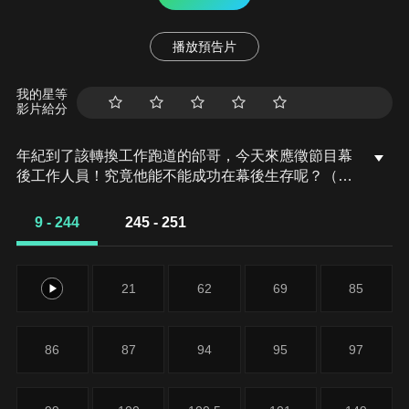
播放預告片
我的星等
影片給分
年紀到了該轉換工作跑道的邰哥，今天來應徵節目幕
後工作人員！究竟他能不能成功在幕後生存呢？（本
節目為精華選播，集數並非連貫）
9 - 244
245 - 251
9
21
62
69
85
86
87
94
95
97