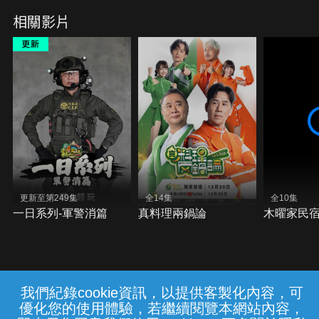
相關影片
更新至第249集
全14集
全10集
一日系列-軍警消篇
真料理兩鍋論
木曜家民
我們紀錄cookie資訊，以提供客製化內容，可
{{notifyMsg}}
優化您的使用體驗，若繼續閱覽本網站內容，
常見問題
線上客服
服務條款
隱私權保護