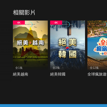
相關影片
全1集
全2集
全12集
絕美越南
絕美韓國
全球瘋旅遊
{{notifyMsg}}