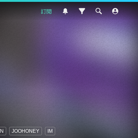
訂閱
N
JOOHONEY
IM