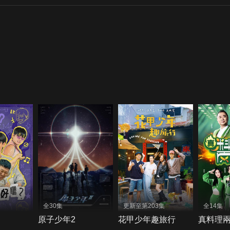
全30集
更新至第203集
全14集
原子少年2
花甲少年趣旅行
真料理兩