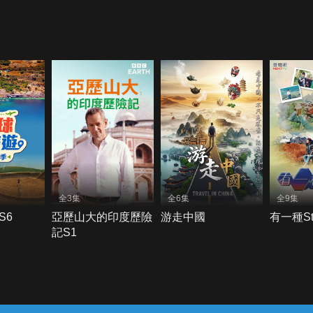
全3集
全6集
全9集
S6
亞歷山大的印度歷險
游走中國
有一種St
記S1