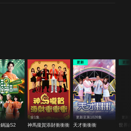
全1集
更新至第1026集
更新
鍋論S2
神馬攏賀添財衝衝衝
天才衝衝衝
世界