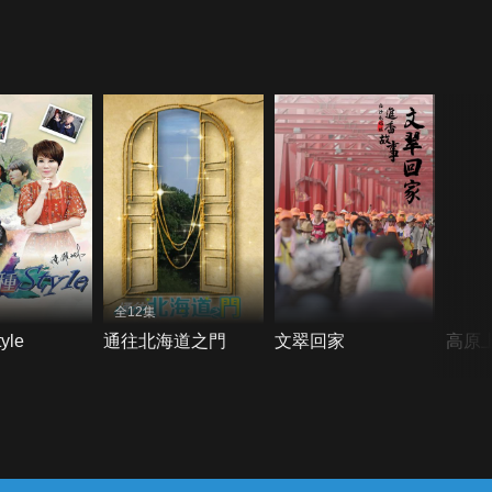
全12集
yle
通往北海道之門
文翠回家
高原