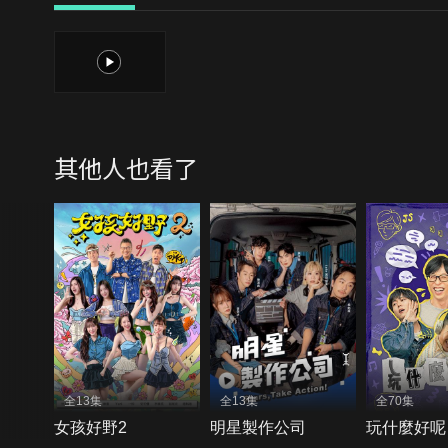
1
其他人也看了
全13集
全13集
全70集
女孩好野2
明星製作公司
玩什麼好呢