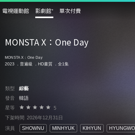
電視運動館
影劇館⁺
單次付費
MONSTA X：One Day
MONSTA X：One Day
2023 ．
普遍級
．HD畫質 ．全1集
類型
綜藝
發音
韓語
星等
5
下架時間
2026年12月31日
演員
SHOWNU
MINHYUK
KIHYUN
HYUNGWO