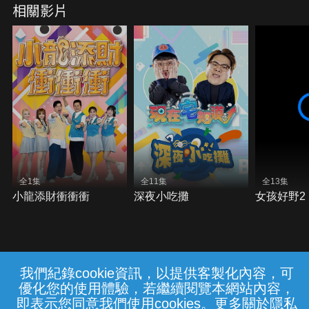
相關影片
全1集
全11集
全13集
小龍添財衝衝衝
深夜小吃攤
女孩好野2
我們紀錄cookie資訊，以提供客製化內容，可
{{notifyMsg}}
優化您的使用體驗，若繼續閱覽本網站內容，
常見問題
線上客服
服務條款
隱私權保護
即表示您同意我們使用cookies。更多關於隱私