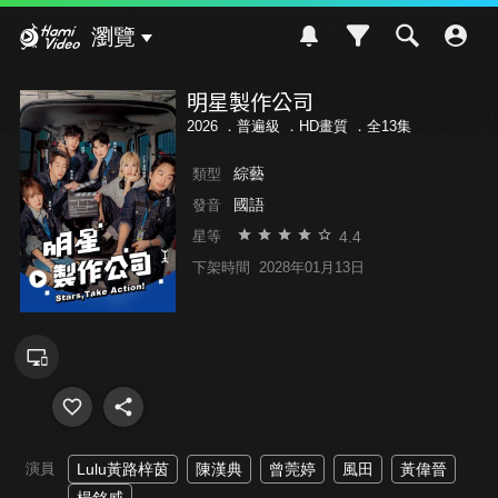
Hami Video
瀏覽
明星製作公司
2026 ．
普遍級
．HD畫質 ．全13集
綜藝
類型
國語
發音
4.4
星等
下架時間
2028年01月13日
演員
Lulu黃路梓茵
陳漢典
曾莞婷
風田
黃偉晉