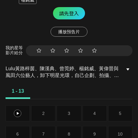
楊銘威
請先登入
播放預告片
我的星等
影片給分
Lulu黃路梓茵、陳漢典、曾莞婷、楊銘威、黃偉晉與
風田六位藝人，卸下明星光環，自己企劃、拍攝、剪
輯，製作「節目中的節目」…
1 - 13
1
2
3
4
5
6
7
8
9
10