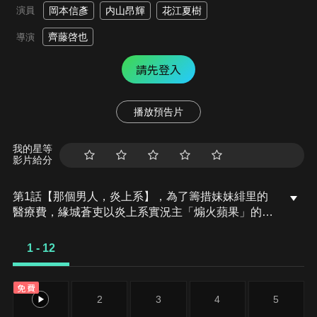
演員
岡本信彥
内山昂輝
花江夏樹
齊藤啓也
導演
請先登入
播放預告片
我的星等
影片給分
第1話【那個男人，炎上系】，為了籌措妹妹緋里的
醫療費，緣城蒼吏以炎上系實況主「煽火蘋果」的身
分活躍於網路世界。在順利湊齊醫藥費後，如今的
他，每天都期待著與遠在他方的緋里互傳訊息。然而
1 - 12
某個夜晚，一名突然現身的男子卻告訴他——「你妹
妹，在一個月前就已經死了。」就在他正心想，昨天
免費
才收到的那些訊息，究竟怎麼回事時，本該死去的緋
1
2
3
4
5
里，竟從眼前的手機中現身！