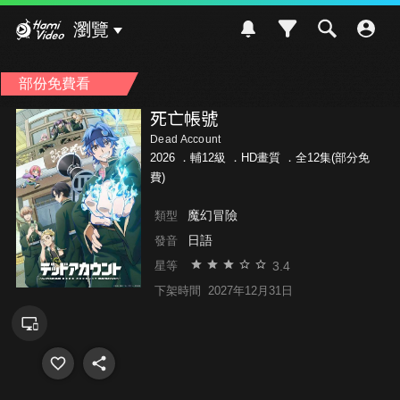
Hami Video
瀏覽
部份免費看
死亡帳號
Dead Account
2026 ．
輔12級
．HD畫質 ．全12集(部分免
費)
魔幻冒險
類型
日語
發音
3.4
星等
下架時間
2027年12月31日