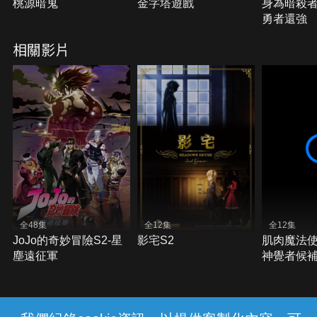
桃源暗鬼
金字塔遊戲
身為暗殺
勇者還強
相關影片
全48集
全12集
全12集
JoJo的奇妙冒險S2-星
影宅S2
肌肉魔法使-
塵遠征軍
神覺者候