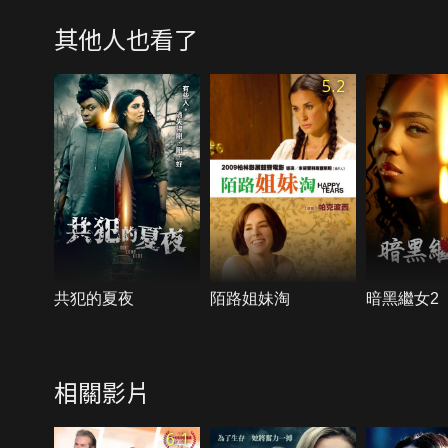
其他人也看了
5.2
共犯的夏夜
陌路姐妹淘
暗黑繼女2
相關影片
6.1