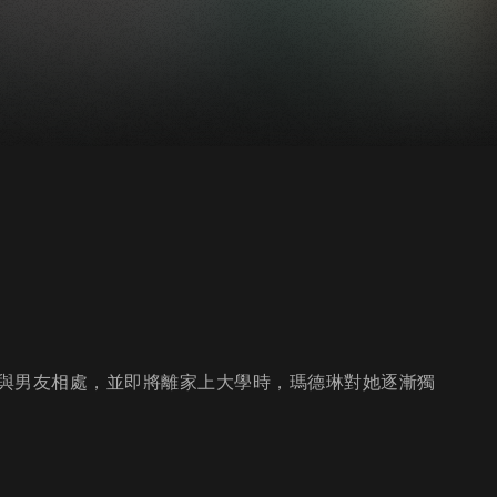
與男友相處，並即將離家上大學時，瑪德琳對她逐漸獨