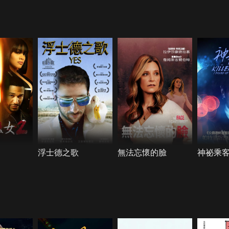
浮士德之歌
無法忘懷的臉
神祕乘