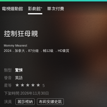
電視運動館
影劇館⁺
單次付費
控制狂母親
Mommy Meanest
2024．加拿大．87分鐘 ．
輔12級
．HD畫質
類型
驚悚
發音
英語
星等
5
下架時間 2026年11月30日
演員
麗莎裡納
布莉安娜史凱