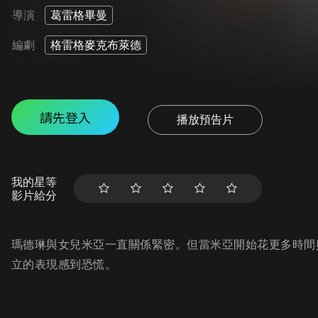
導演
葛雷格畢曼
編劇
格雷格麥克布萊德
請先登入
播放預告片
我的星等
影片給分
瑪德琳與女兒米亞一直關係緊密。但當米亞開始花更多時間
立的表現感到恐慌。