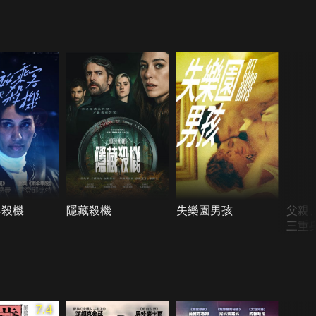
客殺機
隱藏殺機
失樂園男孩
父親
三重
7.4