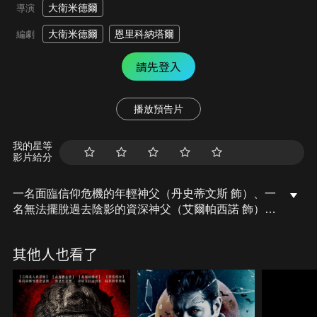
大衛米德爾
導演
大衛米德爾
恩里科納塔爾
編劇
請先登入
播放預告片
我的星等
影片給分
一名面臨信仰危機的年輕神父（丹史蒂文斯 飾）、一
名無法擺脫過去陰影的資深神父（艾爾帕西諾 飾），
他們必須攜手拯救一名遭到惡靈附身的年輕女子。
其他人也看了