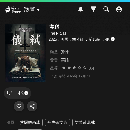
Hami Video
瀏覽
儀弒
The Ritual
2025．美國．98分鐘 ．
輔15級
．4K
驚悚
類型
英語
發音
3.4
星等
下架時間 2029年12月31日
演員
艾爾帕西諾
丹史蒂文斯
艾希莉葛林