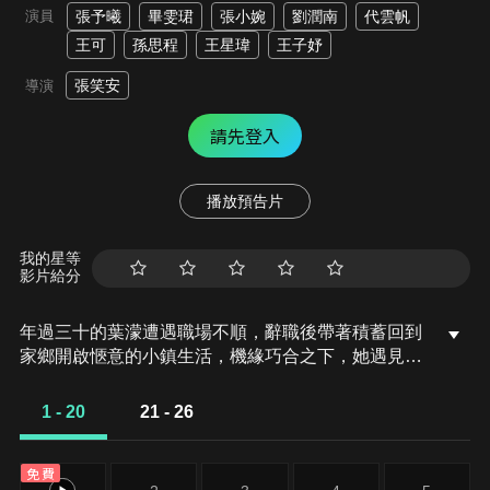
演員
張予曦
畢雯珺
張小婉
劉潤南
代雲帆
王可
孫思程
王星瑋
王子妤
張笑安
導演
請先登入
播放預告片
我的星等
影片給分
年過三十的葉濛遭遇職場不順，辭職後帶著積蓄回到
家鄉開啟愜意的小鎮生活，機緣巧合之下，她遇見了
沉默寡言卻目光深邃的李靳嶼，並被他的神秘和冷峻
吸引。兩個陌生的靈魂不斷觸碰，葉濛因李靳嶼的艱
1 - 20
21 - 26
辛生活而心生憐愛；李靳嶼也在葉濛的追求下敞開了
心扉。直到一枚戒指的到來打破了兩人之間的平靜，
免費
葉濛母親多年前患病去世的謎團緩緩浮出水面，葉濛