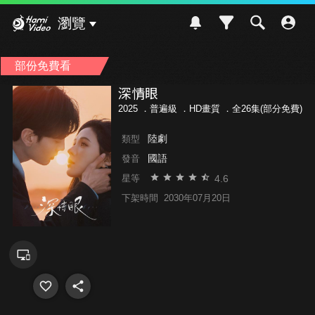
Hami Video
瀏覽
部份免費看
深情眼
2025 ．
普遍級
．HD畫質 ．全26集(部分免費)
陸劇
類型
國語
發音
4.6
星等
下架時間
2030年07月20日