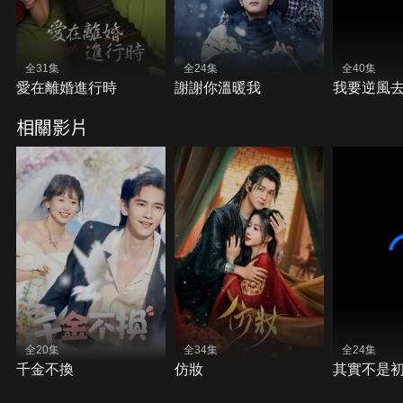
全31集
全24集
全40集
愛在離婚進行時
謝謝你溫暖我
我要逆風
相關影片
全20集
全34集
全24集
千金不換
仿妝
其實不是