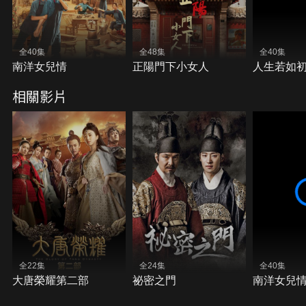
全40集
全48集
全40集
南洋女兒情
正陽門下小女人
人生若如
相關影片
全22集
全24集
全40集
大唐榮耀第二部
祕密之門
南洋女兒