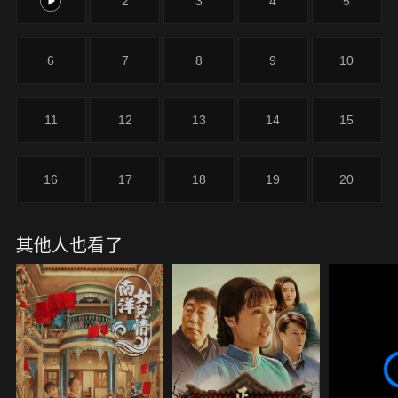
1
2
3
4
5
殺，背後牽連一系列奪權、地盤爭奪、新人上位的陰
謀。「山海幫」第二代逐漸嶄露頭角，帶著上一代遺
留的問題艱難前行；第三代年輕人也開始冒頭。面對
6
7
8
9
10
殖民者在背後操縱的一系列事件，「山海幫」和這些
奉行江湖英雄的人，該何去何從......
11
12
13
14
15
16
17
18
19
20
其他人也看了