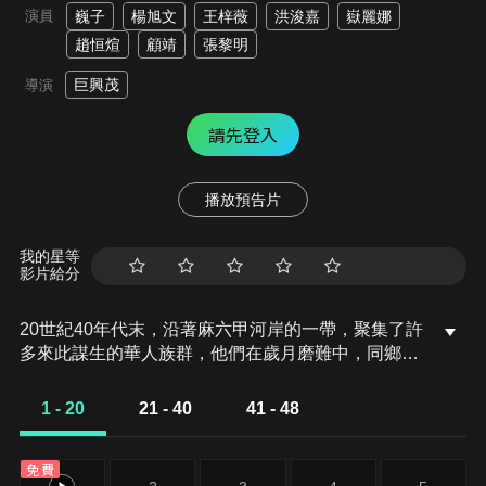
演員
巍子
楊旭文
王梓薇
洪浚嘉
嶽麗娜
趙恒煊
顧靖
張黎明
巨興茂
導演
請先登入
播放預告片
我的星等
影片給分
20世紀40年代末，沿著麻六甲河岸的一帶，聚集了許
多來此謀生的華人族群，他們在歲月磨難中，同鄉互
助，頑強拼搏，在立穩腳跟後，一個富有傳奇色彩的
堂口幫會「山海幫」漸漸成為當地華人的發展中心。
1 - 20
21 - 40
41 - 48
故事圍繞「山海幫」龍頭老大程恢的江湖歷險、情仇
恩怨展開，本已退隱的他，在「山海幫」遭遇其他幫
免費
會挑戰時，回到星洲重整幫會。二當家劉雄武被謀