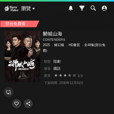
Hami Video
瀏覽
部份免費看
獅城山海
CONTENDERS
2025 ．
輔12級
．HD畫質 ．全48集(部分免
費)
陸劇
類型
國語
發音
3.9
星等
下架時間
2030年12月01日