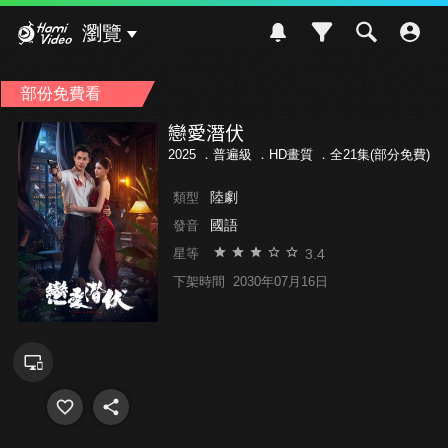
Hami Video
瀏覽
部份免費看
戀愛潛伏
2025 ．
普遍級
．HD畫質 ．全21集(部分免費)
陸劇
類型
國語
發音
3.4
星等
下架時間
2030年07月16日