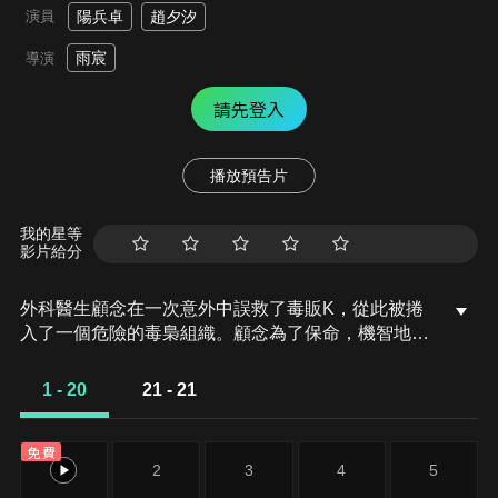
演員
陽兵卓
趙夕汐
雨宸
導演
請先登入
播放預告片
我的星等
影片給分
外科醫生顧念在一次意外中誤救了毒販K，從此被捲
入了一個危險的毒梟組織。顧念為了保命，機智地與
神秘身份的K做交易，在生死交往中，兩人互生情
愫。K為了保護顧念，選擇與毒梟同歸於盡，生死不
1 - 20
21 - 21
明。半年後，顧念遇到了與K一模一樣的宋潛，他並
不是K，而是魏氏集團的總經理...
免費
1
2
3
4
5