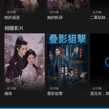
全28集
全31集
全20集
她的盛宴
她的軌跡
二重賦格
相關影片
全24集
全24集
全15集
藏珠
疊影狙擊
遇見你，