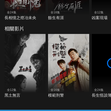
全24集
全18集
全12集
長相憶之燈冶未央
餘生有涯
凶案現場
相關影片
全12集
全16集
全24集
黑土無言
模範刑警
長生怪談