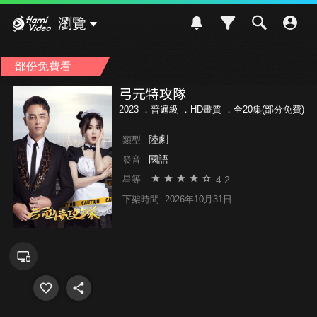
Hami Video
瀏覽
部份免費看
弓元特攻隊
2023 ．
普遍級
．HD畫質 ．全20集(部分免費)
陸劇
類型
國語
發音
4.2
星等
下架時間
2026年10月31日