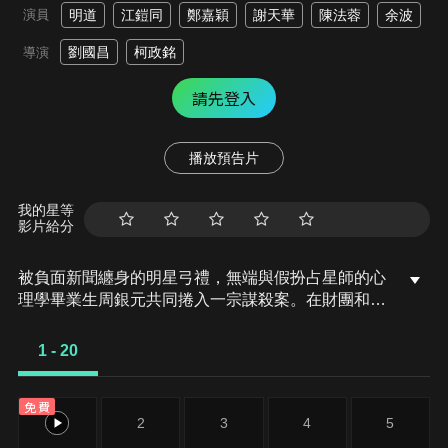
演員
明道
江鎧同
鄭嘉穎
謝天華
陳法蓉
余波
劉國昌
柯政銘
導演
請先登入
播放預告片
我的星等
影片給分
被負面新聞纏身的明星弓禮，無端與假扮占星師的心
理學畢業生周銀元共同捲入一宗謀殺案。在財團和綁
匪的追擊和陷害中，兩人都成為各方眼中的替罪羊。
當一個又一個的離奇陰謀走向他們時，弓禮與銀元該
1 - 20
如何運用平時累積的經驗及智慧，聯手偵破這個彌天
大案？
免費
1
2
3
4
5