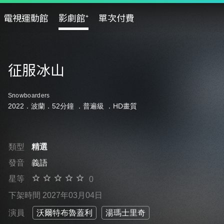
電視運動館
影劇館⁺
單次付費
征服冰山
Snowboarders
2022．波蘭．52分鐘 ．
普遍級
．HD畫質
類型
精選
發音
義語
星等
0
下架時間 2027年03月04日
演員
沃爾特布魯蓋利
湯瑪士里奇