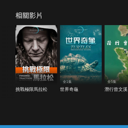
相關影片
全1集
全5集
挑戰極限馬拉松
世界奇龜
潛行曾文溪
{{notifyMsg}}