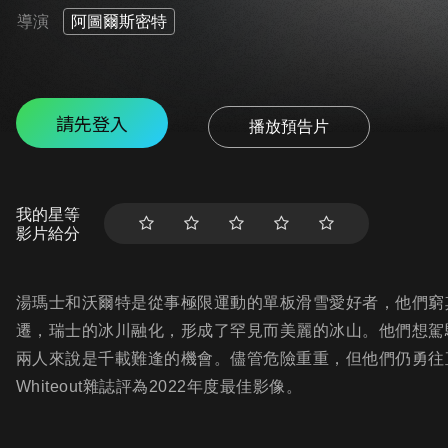
導演
阿圖爾斯密特
請先登入
播放預告片
我的星等
影片給分
湯瑪士和沃爾特是從事極限運動的單板滑雪愛好者，他們窮
遷，瑞士的冰川融化，形成了罕見而美麗的冰山。他們想駕
兩人來說是千載難逢的機會。儘管危險重重，但他們仍勇往
Whiteout雜誌評為2022年度最佳影像。