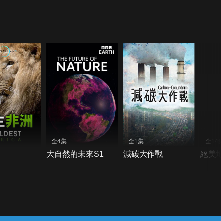
全4集
全1集
全14
洲
大自然的未來S1
減碳大作戰
絕美地