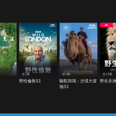
全1集
全1集
全13集
野性倫敦S1
駱駝與我：沙漠大冒
野生非
險S1