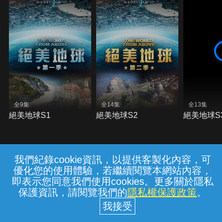
全9集
全14集
全13集
絕美地球S1
絕美地球S2
絕美地球S
我們紀錄cookie資訊，以提供客製化內容，可
{{notifyMsg}}
優化您的使用體驗，若繼續閱覽本網站內容，
常見問題
線上客服
服務條款
隱私權保護
即表示您同意我們使用cookies。更多關於隱私
保護資訊，請閱覽我們的
隱私權保護政策
。
中華電信股份有限公司個人家庭分公司
(統一編號：96979949) © 2026