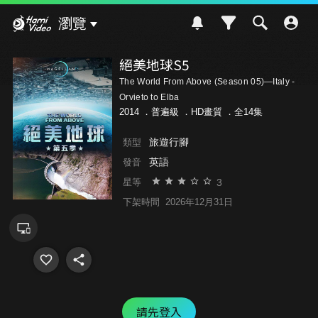
Hami Video
瀏覽
絕美地球S5
The World From Above (Season 05)—Italy -
Orvieto to Elba
2014 ．
普遍級
．HD畫質 ．全14集
旅遊行腳
類型
英語
發音
3
星等
下架時間
2026年12月31日
請先登入