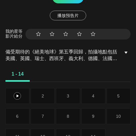
播放預告片
我的星等
影片給分
備受期待的《絕美地球》第五季回歸，拍攝地點包括
美國、英國、瑞士、西班牙、義大利、德國、法國和
葡萄牙。
1 - 14
1
2
3
4
5
6
7
8
9
10