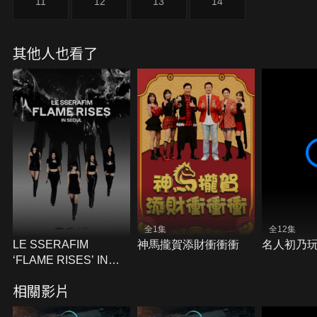
11
12
13
14
其他人也看了
全1集
全12集
LE SSERAFIM
神馬攏賀添財衝衝衝
名人初乃玩
‘FLAME RISES’ IN
SEOUL
相關影片