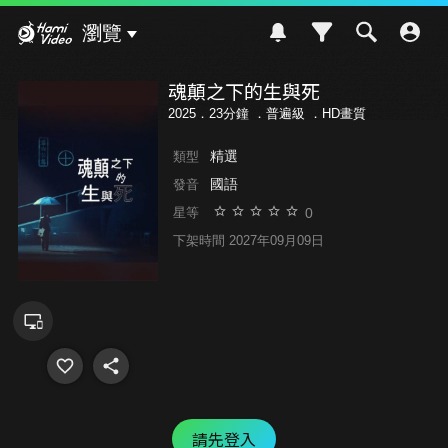
Hami Video
瀏覽
魂顛之下的生與死
2025．23分鐘 ．
普遍級
．HD畫質
精選
類型
國語
發音
0
星等
下架時間 2027年09月09日
請先登入