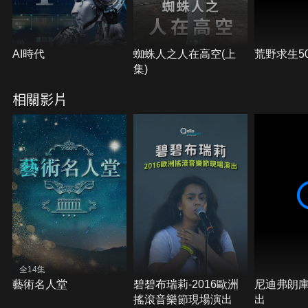
AI時代
蜘蛛人之人在高空(上
荒野求生5
集)
相關影片
全14集
藝術名人堂
碧碧布瑞莉-2016歐洲
尼迪弗朗庫
搖滾音樂節現場演出
出