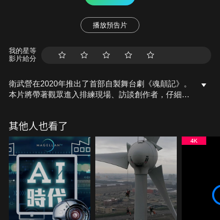
播放預告片
我的星等
影片給分
衛武營在2020年推出了首部自製舞台劇《魂顛記》。
本片將帶著觀眾進入排練現場、訪談創作者，仔細聆
聽他們是如何耗費諸多心力，成就這場生死互映、真
偽難辨的《魂顛記》。
其他人也看了