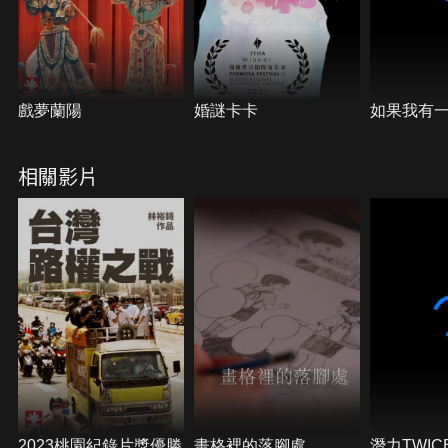
戲夢蘭陽
婚謎卡卡
如果我有
相關影片
2023桃園紀錄片獎優勝
畫格裡的落腳處
潛力TWI