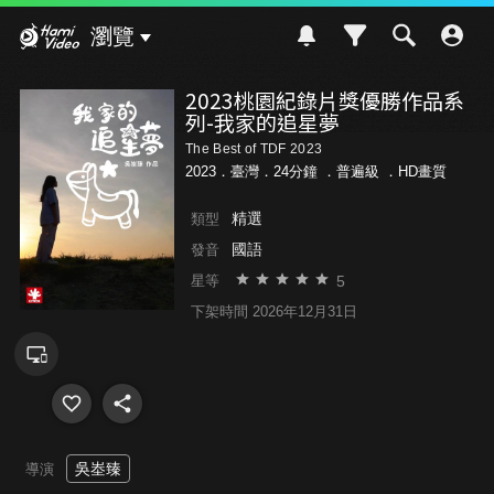
Hami Video
瀏覽
2023桃園紀錄片獎優勝作品系
列-我家的追星夢
The Best of TDF 2023
2023．臺灣．24分鐘 ．
普遍級
．HD畫質
精選
類型
國語
發音
5
星等
下架時間 2026年12月31日
吳峚臻
導演