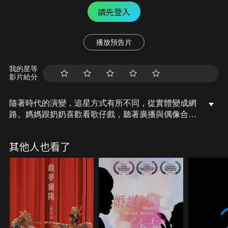
請先登入
播放預告片
我的星等
影片給分
隨著時代的演變，追星方式有所不同，從實體變成網
路。媽媽跟奶奶喜歡看歌仔戲，聽著廣播與偶像合
照，這是他們的追星方式。而我喜歡海峽對岸的陸
星，透過購買同款和周邊商品，在網路上觀賞偶像表
其他人也看了
演，陪伴我渡過青春時光。