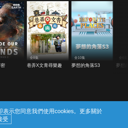
全8集
全10集
全6集
解密
巷弄X文青尋樂趣
夢想的角落S3
夢想
示您同意我們使用cookies。更多關於