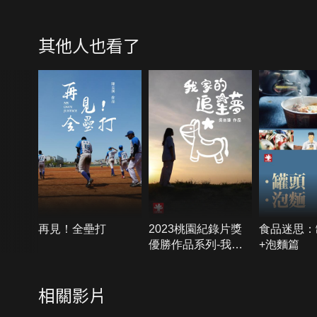
其他人也看了
再見！全壘打
2023桃園紀錄片獎
食品迷思：
優勝作品系列-我家
+泡麵篇
的追星夢
相關影片