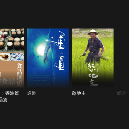
思：醬油篇
通道
憨地主
婚謎
品篇