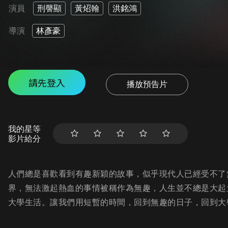
演員
刑謦顯
黃炤翰
洪銘鴻
導演
林彥豪
請先登入
播放預告片
我的星等
影片給分
人們總是喜歡看到有趣新穎的故事，似乎現代人已經受不了
界，無法激起熱血的事情被稱作為無趣，人生並不總是大起
大學生活。讓我們用短暫的時間，回到無趣的日子，回到大