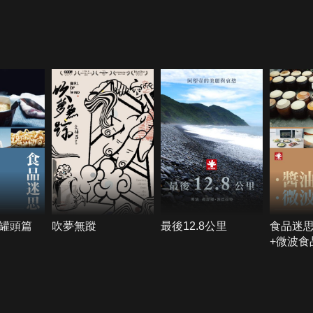
罐頭篇
吹夢無蹤
最後12.8公里
食品迷
+微波食