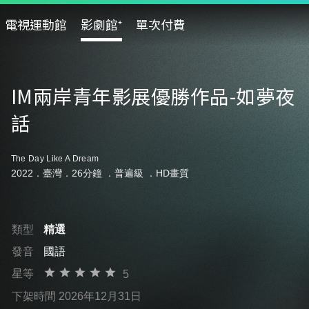
電視運動館
影劇館⁺
單次付費
IM兩岸青年影展優勝作品-如夢夜
話
The Day Like A Dream
2022．臺灣．26分鐘 ．
普遍級
．HD畫質
類型
精選
發音
國語
星等
5
下架時間 2026年12月31日