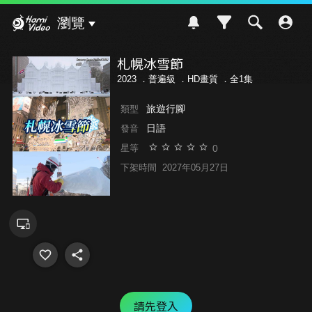
Hami Video
瀏覽
札幌冰雪節
2023 ．
普遍級
．HD畫質 ．全1集
旅遊行腳
類型
日語
發音
0
星等
下架時間
2027年05月27日
請先登入