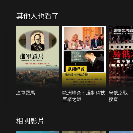
其他人也看了
進軍羅馬
歐洲峰會：遏制科技
烏俄之戰：
巨擘之戰
搜查
相關影片