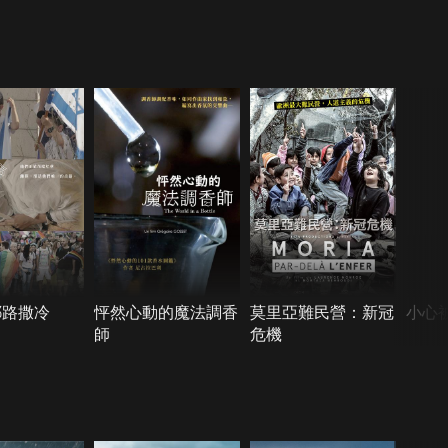
耶路撒冷
怦然心動的魔法調香
莫里亞難民營：新冠
小心
師
危機