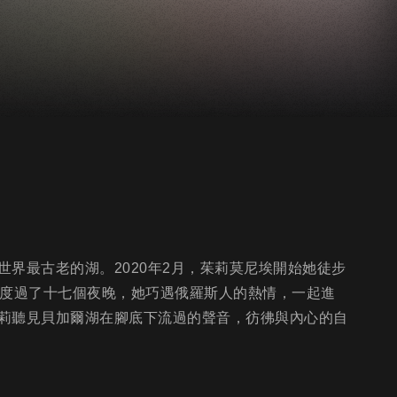
界最古老的湖。2020年2月，茱莉莫尼埃開始她徒步
營度過了十七個夜晚，她巧遇俄羅斯人的熱情，一起進
莉聽見貝加爾湖在腳底下流過的聲音，彷彿與內心的自