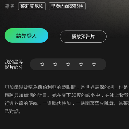
導演
茱莉莫尼埃
里奧內爾蒂耶特
請先登入
播放預告片
我的星等
影片給分
貝加爾湖被稱為西伯利亞的藍眼睛，是世界最深的湖，也是世
橫跨貝加爾湖的計畫。她在零下30度的嚴冬中，在冰上紮
行過冬節的傳統，一邊喝伏特加，一邊圍著營火跳舞。當茱
己對話。