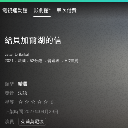
電視運動館
影劇館⁺
單次付費
給貝加爾湖的信
Letter to Baikal
2021．法國．52分鐘 ．
普遍級
．HD畫質
類型
精選
發音
法語
星等
0
下架時間 2027年04月29日
演員
茱莉莫尼埃