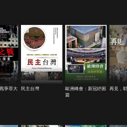
戰爭罪大
民主台灣
歐洲峰會：新冠紓困
再見，
篇