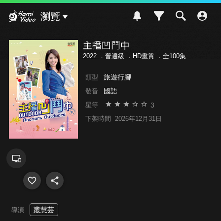
Hami Video
瀏覽
主播凹鬥中
2022 ．
普遍級
．HD畫質 ．全100集
旅遊行腳
類型
國語
發音
3
星等
下架時間
2026年12月31日
叢慧芸
導演