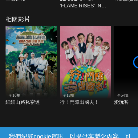
‘FLAME RISES’ IN
SEOUL
相關影片
全10集
全13集
全54集
細細山路私密達
行！鬥陣出國去！
愛玩客
我們紀錄cookie資訊，以提供客製化內容，可