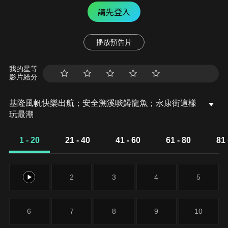
請先登入
播放預告片
我的星等
影片給分
基隆風帆快樂出航；安全溯溪啖鱘龍魚；永康街這樣
玩最潮
1 - 20
21 - 40
41 - 60
61 - 80
81 
1
2
3
4
5
6
7
8
9
10