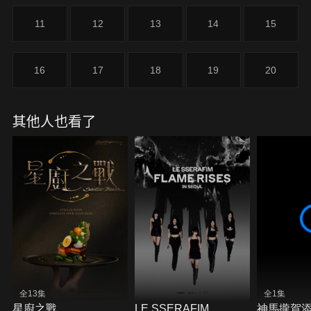
11
12
13
14
15
16
17
18
19
20
其他人也看了
全13集
全1集
星廚之戰
LE SSERAFIM
神馬攏賀