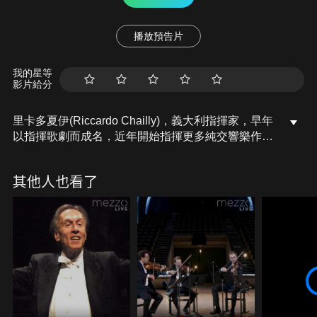
播放預告片
我的星等
影片給分
里卡多夏伊(Riccardo Chailly)，義大利指揮家，早年
以指揮歌劇而成名，近年開始指揮更多純交響樂作
品。他自2016年起擔任琉森音樂節管弦樂團音樂總
監，自2017年起擔任史卡拉歌劇院音樂總監。在此之
其他人也看了
前，他曾擔任萊比錫布商大廈管弦樂團、皇家音樂廳
管弦樂團、柏林廣播交響樂團、博洛尼亞市政劇院首
席指揮，米蘭威爾第管弦樂團首任音樂總監和倫敦愛
樂樂團首席客座指揮。在2015年Bachtrack民意調查
中，他被音樂評論家評為在世最優秀的指揮家。