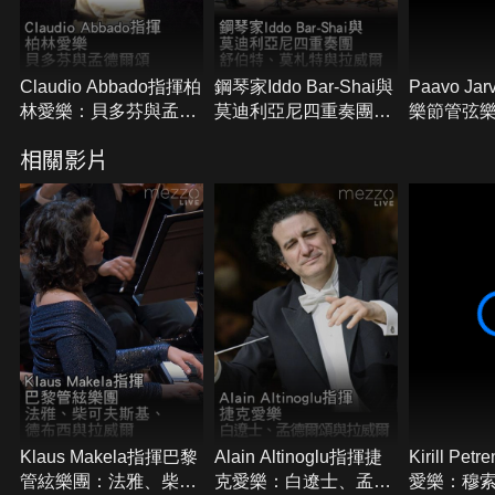
Claudio Abbado指揮柏
鋼琴家Iddo Bar-Shai與
Paavo J
林愛樂：貝多芬與孟德
莫迪利亞尼四重奏團：
樂節管弦
爾頌
舒伯特、莫札特與拉威
3號交響曲
相關影片
爾
Klaus Makela指揮巴黎
Alain Altinoglu指揮捷
Kirill Pe
管絃樂團：法雅、柴可
克愛樂：白遼士、孟德
愛樂：穆