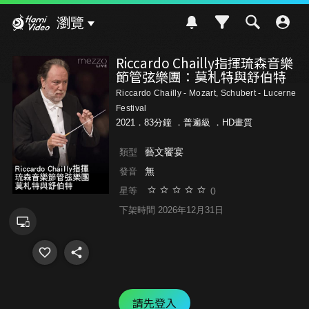
Hami Video
瀏覽
Riccardo Chailly指揮琉森音樂
節管弦樂團：莫札特與舒伯特
Riccardo Chailly - Mozart, Schubert - Lucerne
Festival
2021．83分鐘 ．
普遍級
．HD畫質
藝文饗宴
類型
無
發音
0
星等
下架時間 2026年12月31日
請先登入