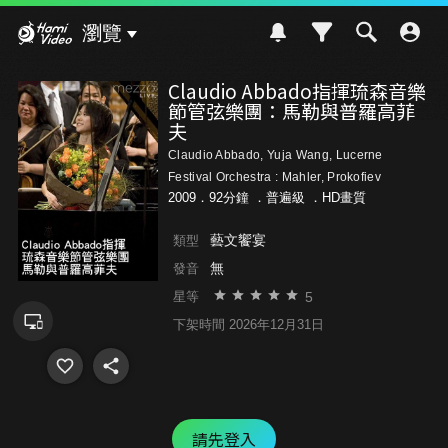
Hami Video
瀏覽
Claudio Abbado指揮琉森音樂
節管弦樂團：馬勒與普羅高菲
夫
Claudio Abbado, Yuja Wang, Lucerne
Festival Orchestra : Mahler, Prokofiev
2009．92分鐘 ．
普遍級
．HD畫質
藝文饗宴
類型
無
發音
5
星等
下架時間 2026年12月31日
請先登入