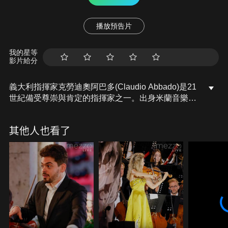
播放預告片
我的星等
影片給分
義大利指揮家克勞迪奧阿巴多(Claudio Abbado)是21
世紀備受尊崇與肯定的指揮家之一。出身米蘭音樂世
家的他，自小學習古典音樂及指揮，先後擔任米蘭斯
卡拉大劇院首席指揮、倫敦交響樂團首席指揮、芝加
其他人也看了
哥交響樂團首席客座指揮、維也納國家歌劇院的音樂
總監。在1989年接任卡拉揚，擔任柏林愛樂交響樂團
的首席指揮直至2002年。他的指揮表達作曲家的原
味，精準地呈現原作精神。除了經典古典音樂，作風
新穎的他，亦常與新世代的作曲家合作，將古典樂推
廣給各類群眾。於2014年逝世。