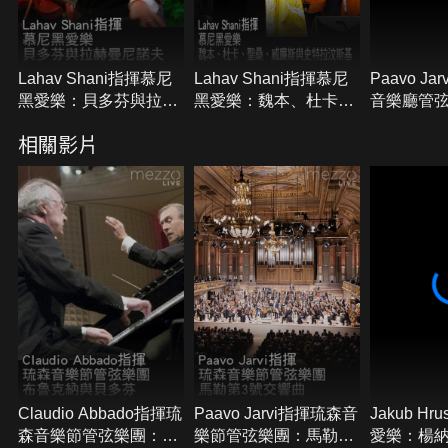
Lahav Shani指揮慕尼
Lahav Shani指揮慕尼
Paavo J
黑愛樂：貝多芬與拉赫
黑愛樂：魏本、杜卡、
音樂廳管
曼尼諾夫
聖桑、威廉斯與史特拉
格、安奈
相關影片
汶斯基
克
Claudio Abbado指揮琉
Paavo Jarvi指揮琉森音
Jakub H
森音樂節管弦樂團：布
樂節管弦樂團：馬勒第
愛樂：楊