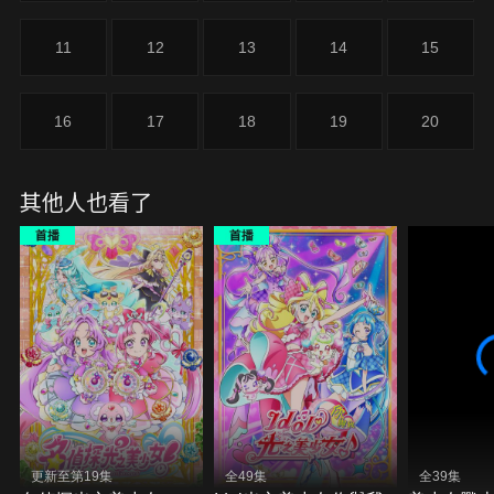
11
12
13
14
15
16
17
18
19
20
其他人也看了
更新至第19集
全49集
全39集