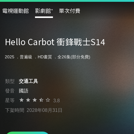
電視運動館
影劇館⁺
單次付費
Hello Carbot 衝鋒戰士S14
2025 ．
普遍級
．HD畫質 ．全26集(部分免費)
類型
交通工具
發音
國語
星等
3.8
下架時間
2028年08月31日