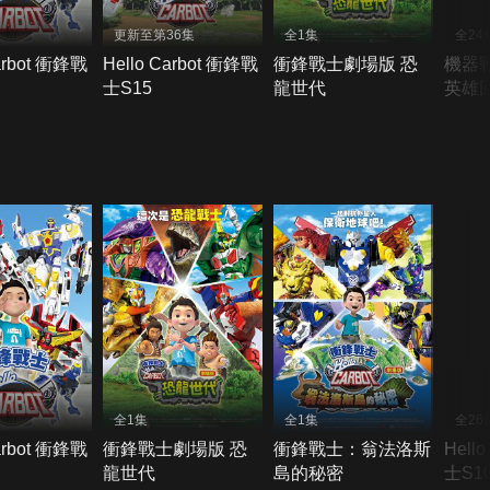
更新至第36集
全1集
全24
arbot 衝鋒戰
Hello Carbot 衝鋒戰
衝鋒戰士劇場版 恐
機器戰
士S15
龍世代
英雄
全1集
全1集
全26
arbot 衝鋒戰
衝鋒戰士劇場版 恐
衝鋒戰士：翁法洛斯
Hell
龍世代
島的秘密
士S1