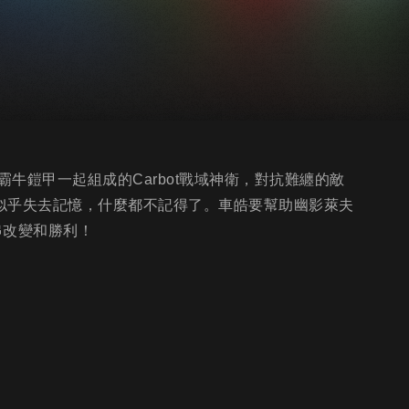
牛鎧甲一起組成的Carbot戰域神衛，對抗難纏的敵
似乎失去記憶，什麼都不記得了。車皓要幫助幽影萊夫
串改變和勝利！