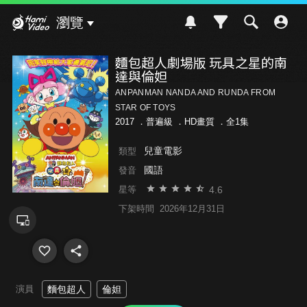
Hami Video
瀏覽
麵包超人劇場版 玩具之星的南
達與倫妲
ANPANMAN NANDA AND RUNDA FROM
STAR OF TOYS
2017 ．
普遍級
．HD畫質 ．全1集
兒童電影
類型
國語
發音
4.6
星等
下架時間
2026年12月31日
演員
麵包超人
倫妲