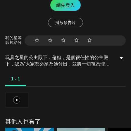
請先登入
播放預告片
我的星等
影片給分
玩具之星的公主殿下．倫妲，是個很任性的公主殿
下，認為”大家都必須為她付出，並將一切視為理所
當然＂。如此任性的倫妲，身邊總是有個善解人意的
機器人．南達陪伴。有一天，倫妲不小心把可以把各
1 - 1
種事物都變成玩具的重要玩具手杖弄丟了…
1
其他人也看了