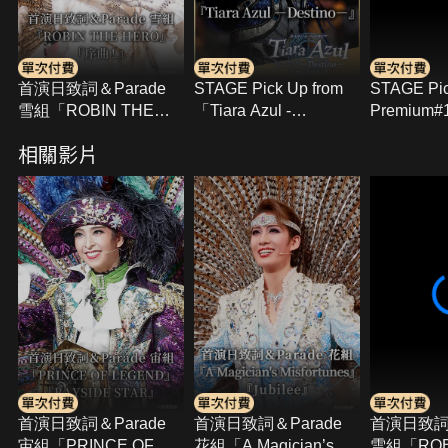
首演日致詞＆Parade
STAGE Pick Up from
STAGE Pi
雪組「ROBIN THE
「Tiara Azul -
Premium
HERO」「序曲！」
Destino-」
亞 TOA SE
相關影片
Sayonara
秀)－
首演日致詞＆Parade
首演日致詞＆Parade
首演日致詞＆
宙組「PRINCE OF
花組「A Magician’s
雪組「ROB