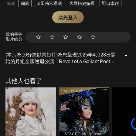
編寫
柴田侑宏導演
大野拓史編導
野口幸作
導演
請先登入
我的星等
影片給分
(本片為10分鐘以內短片)為您呈現2025年4月28日開
始的月組全國巡迴公演「Revolt of a Gallant Poet」
「PHOENIX RISING」當中，對公演的期許以及首演
日致詞。
其他人也看了