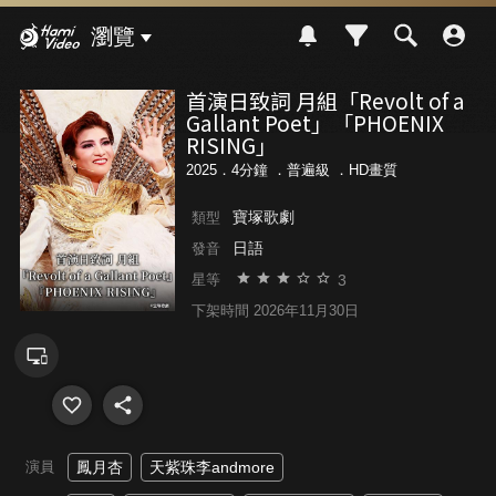
Hami Video
瀏覽
首演日致詞 月組「Revolt of a
Gallant Poet」「PHOENIX
RISING」
2025．4分鐘 ．
普遍級
．HD畫質
寶塚歌劇
類型
日語
發音
3
星等
下架時間 2026年11月30日
演員
鳳月杏
天紫珠李andmore