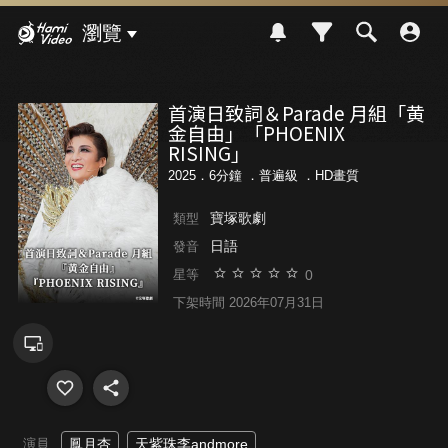
Hami Video
瀏覽
首演日致詞＆Parade 月組「黄
金自由」「PHOENIX
RISING」
2025．6分鐘 ．
普遍級
．HD畫質
寶塚歌劇
類型
日語
發音
0
星等
下架時間 2026年07月31日
演員
鳳月杏
天紫珠李andmore