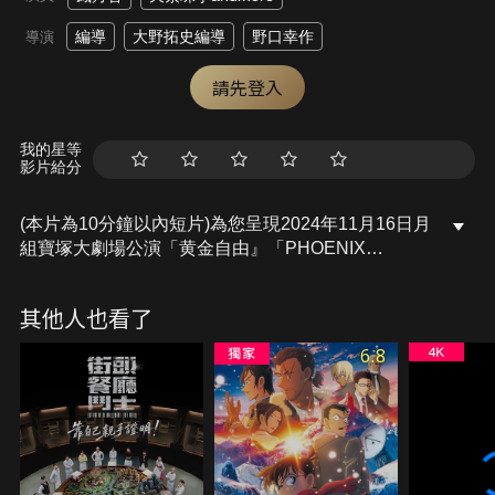
編導
大野拓史編導
野口幸作
導演
請先登入
我的星等
影片給分
(本片為10分鐘以內短片)為您呈現2024年11月16日月
組寶塚大劇場公演「黄金自由』「PHOENIX
RISING」當中，將舞台妝點得華麗繽紛的大遊行、
對公演的期許以及首演日致詞。
其他人也看了
6.8