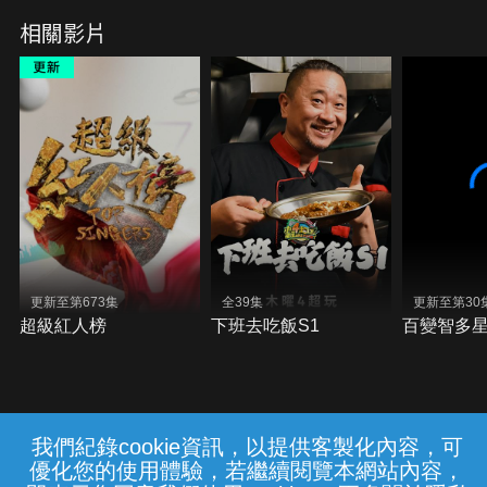
相關影片
更新至第673集
全39集
更新至第30
超級紅人榜
下班去吃飯S1
百變智多
我們紀錄cookie資訊，以提供客製化內容，可
{{notifyMsg}}
優化您的使用體驗，若繼續閱覽本網站內容，
常見問題
線上客服
服務條款
隱私權保護