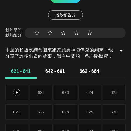
播放預告片
我的星等
影片給分
本週的超級夜總會迎來跑跑跑男神包偉銘的到來！他
分享了許多出道的故事，還有中間的一些心路歷程，
製作單位用心的復刻了他曾主持過的節目「來電五
十」邀請鄉親上台跟藝人同樂，其中有位鄉親選到了
621 - 641
642 - 661
662 - 664
如花，讓他又驚又喜，想不到在告白時間的時候，李
祐誠突然衝出來說也喜歡如花，甚至兩人還上演一段
激情的熱吻，讓在場眾人都嚇到不行！最後，則是邀
621
622
623
624
625
請到劉依純到台上，分享與包偉銘的甜蜜愛情故事，
但是卻有人要來爆料兩個人之間的一些故事！想知道
更多的笑料和故事嗎？那就不能錯過超級夜總會喔！
626
627
628
629
630