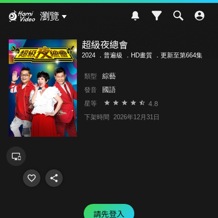
Hami Video
瀏覽
超級夜總會
2024 ．
普遍級
．HD畫質 ．更新至第664集
綜藝
類型
國語
發音
4.8
星等
下架時間
2026年12月31日
請先登入