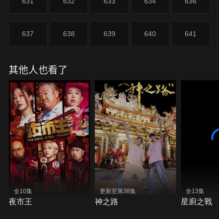
631
632
633
634
636
637
638
639
640
641
其他人也看了
全10集
更新至第38集
全13集
夜市王
神之路
星廚之戰