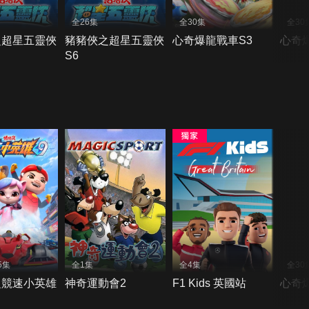
全26集
全30集
全30
之超星五靈俠
豬豬俠之超星五靈俠
心奇爆龍戰車S3
心奇
S6
5集
全1集
全4集
全30
之競速小英雄
神奇運動會2
F1 Kids 英國站
心奇