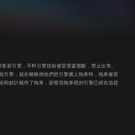
部拿新引擎，不料引擎技術被雷普森壟斷，禁止出售。
批引擎，就在豬豬俠他們把引擎搬上拖車時，拖車被雷
術和妙計截停了拖車，卻發現拖車裡的引擎已經在追趕