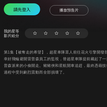
請先登入
播放預告片
我的星等
影片給分
第1集【被奪走的希望】，超星車隊眾人前往花火引擎開發
幸好飛輪避開雷普森員工的監視，替超星車隊提前藏起了一
普森派來的小偷開走。豬豬俠和星航開車追趕，最終憑藉技
過程中受到劇烈震動而全部損壞了。