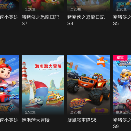
全26集
全26集
全26集
速小英雄
豬豬俠之恐龍日記
豬豬俠之恐龍日記
豬豬俠
S7
S8
S5
全52集
全26集
更新至第
速小英雄
泡泡灣大冒險
旋風戰車隊S6
豬豬俠
S9