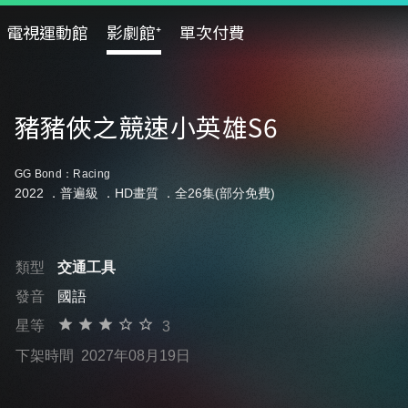
電視運動館
影劇館⁺
單次付費
豬豬俠之競速小英雄S6
GG Bond：Racing
2022 ．
普遍級
．HD畫質 ．全26集(部分免費)
類型
交通工具
發音
國語
星等
3
下架時間
2027年08月19日