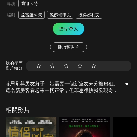
蘭迪卡特
導演
亞當羅科夫
傑佛瑞申克
彼得沙利文
編劇
請先登入
播放預告片
我的星等
影片給分
菲思剛與男友分手，她需要一個新室友來分擔房租。
這名新房客看起來一切正常，但菲思很快就發現奇怪
的事情接踵而來。
相關影片