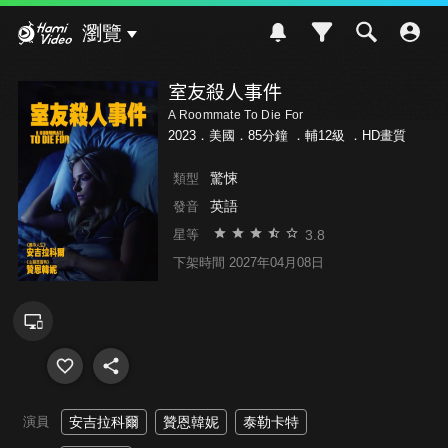
Hami Video
瀏覽
室友殺人事件
A Roommate To Die For
2023．美國．85分鐘 ．
輔12級
．HD畫質
驚悚
類型
英語
發音
3.8
星等
下架時間 2027年04月08日
演員
安吉拉科爾
贊恩韓妮
泰勒卡特