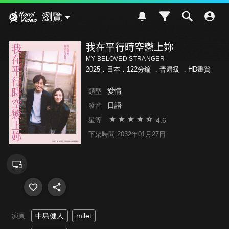
Hami Video
瀏覽
我在平行時空戀上妳
MY BELOVED STRANGER
2025．日本．122分鐘 ．
普遍級
．HD畫質
愛情
類型
日語
發音
4.6
星等
下架時間 2032年01月27日
演員
中島健人
milet