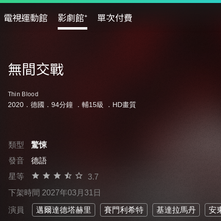
電視運動館
影劇館⁺
單次付費
無間交戰
Thin Blood
2020．德國．94分鐘 ．
輔15級
．HD畫質
類型
驚悚
發音
德語
星等
3.7
下架時間 2027年03月31日
演員
邁爾達德塔赫里
賽門利希特
基達拉馬丹
安