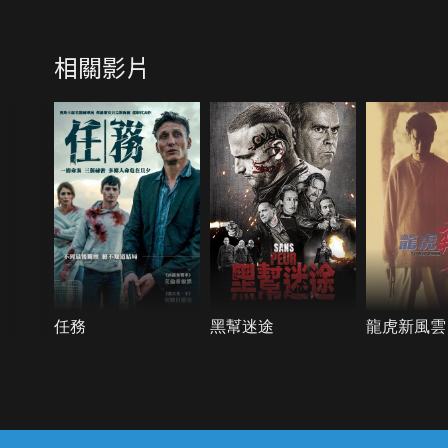
相關影片
任務
黑幫迷途
龍虎新風雲
{{notifyMsg}}