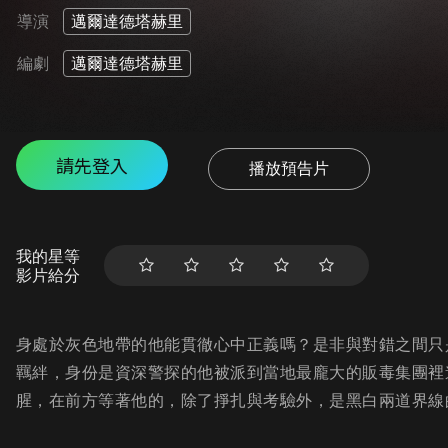
導演
邁爾達德塔赫里
編劇
邁爾達德塔赫里
請先登入
播放預告片
我的星等
影片給分
身處於灰色地帶的他能貫徹心中正義嗎？是非與對錯之間只
羈絆，身份是資深警探的他被派到當地最龐大的販毒集團裡
腥，在前方等著他的，除了掙扎與考驗外，是黑白兩道界線