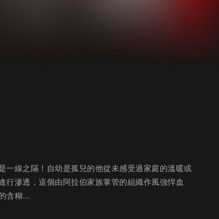
是一線之隔！自幼是孤兒的他從未感受過家庭的溫暖或
進行滲透，這個由阿拉伯家族掌管的組織作風強悍血
的含糊…