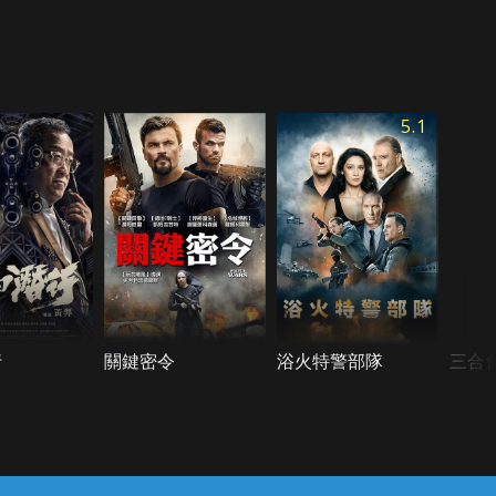
5.1
行
關鍵密令
浴火特警部隊
三合