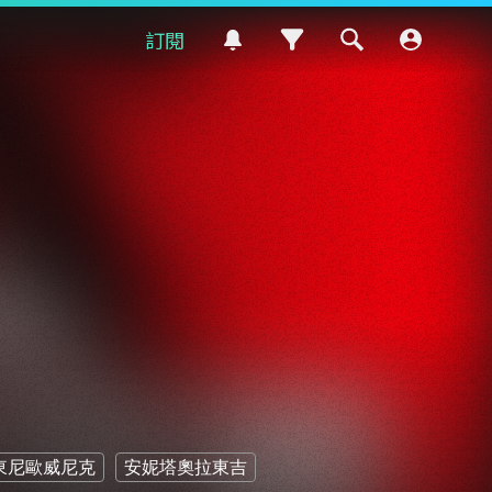
訂閱
東尼歐威尼克
安妮塔奧拉東吉