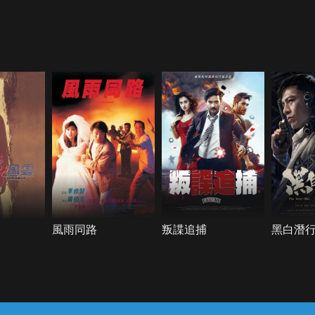
風雨同路
叛諜追捕
黑白潛