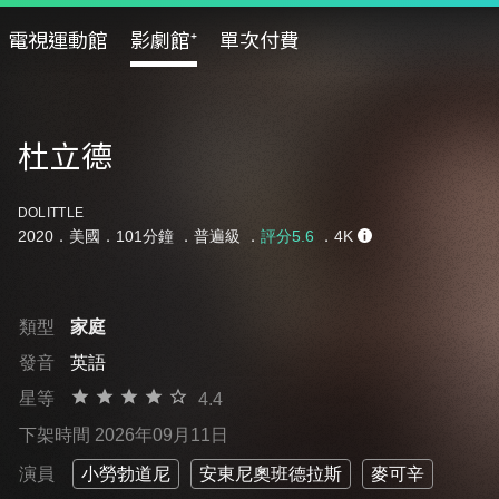
電視運動館
影劇館⁺
單次付費
杜立德
DOLITTLE
2020．美國．101分鐘 ．
普遍級
．
評分5.6
．4K
類型
家庭
發音
英語
星等
4.4
下架時間 2026年09月11日
演員
小勞勃道尼
安東尼奧班德拉斯
麥可辛