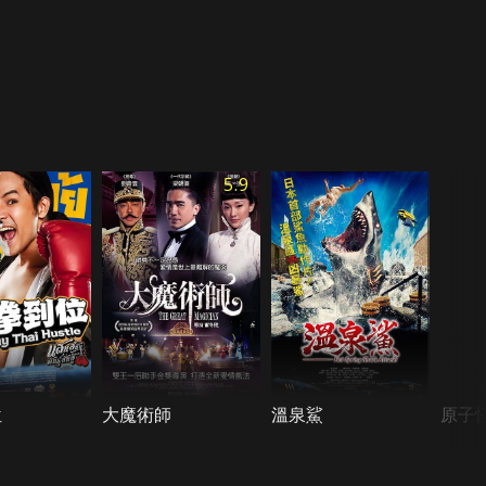
5.9
位
大魔術師
溫泉鯊
原子