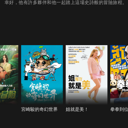
幸好，他有許多夥伴和他一起踏上這場史詩般的冒險旅程。
5.7
宮崎駿的奇幻世界
姐就是美！
拳拳到