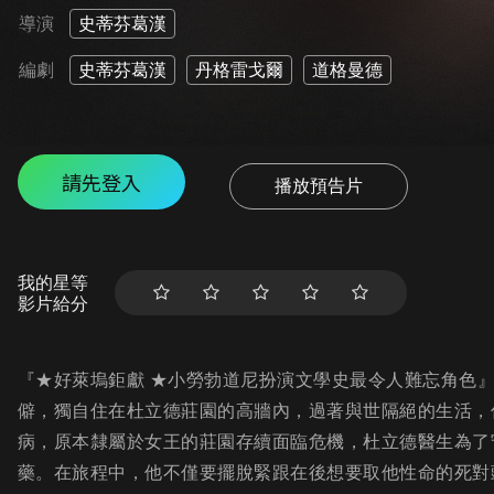
導演
史蒂芬葛漢
編劇
史蒂芬葛漢
丹格雷戈爾
道格曼德
請先登入
播放預告片
我的星等
影片給分
『★好萊塢鉅獻 ★小勞勃道尼扮演文學史最令人難忘角色
僻，獨自住在杜立德莊園的高牆內，過著與世隔絕的生活，
病，原本隸屬於女王的莊園存續面臨危機，杜立德醫生為了
藥。在旅程中，他不僅要擺脫緊跟在後想要取他性命的死對