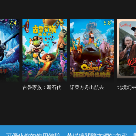
7.4
6.9
5.8
古魯家族：新石代
諾亞方舟出航去
北境幻
常見問題
線上客服
服務條款
隱私權保護