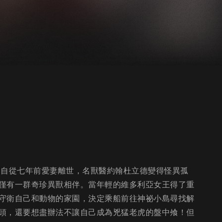
』自從七年前愛妻離世，名獸醫約翰杜立德變得怪異孤
僅有一群奇珍異獸相伴。當年輕的維多利亞女王得了重
守衛自己和動物的家園，決定乘船前往神祕小島尋找解
頭，還要想盡辦法不讓自己成為兇猛老虎的盤中飧！但