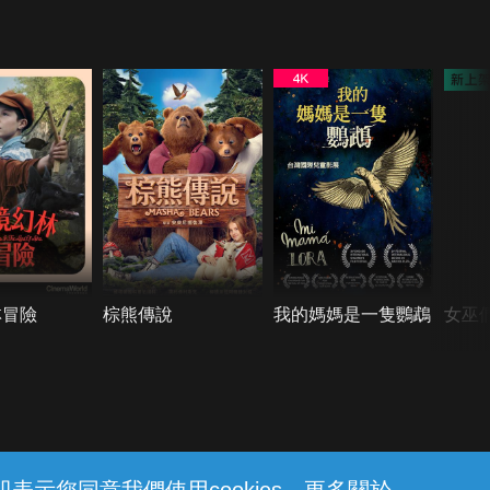
林冒險
棕熊傳說
我的媽媽是一隻鸚鵡
女巫