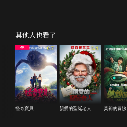
其他人也看了
6.7
5.4
怪奇寶貝
親愛的聖誕老人
莫莉的冒險