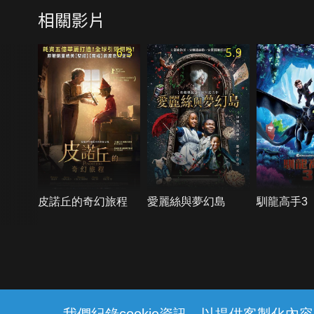
相關影片
6.3
5.9
皮諾丘的奇幻旅程
愛麗絲與夢幻島
馴龍高手3
{{notifyMsg}}