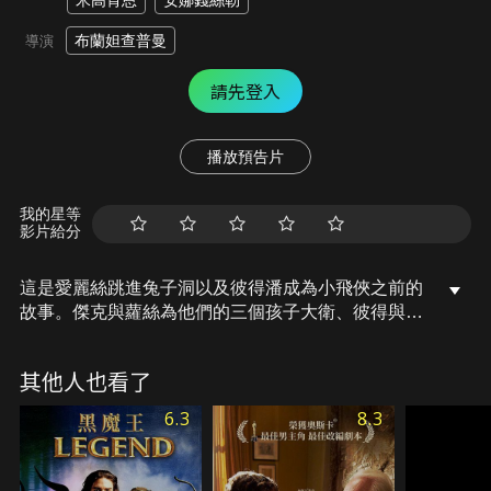
米高肯恩
安娜錢絲勒
布蘭妲查普曼
導演
請先登入
播放預告片
我的星等
影片給分
這是愛麗絲跳進兔子洞以及彼得潘成為小飛俠之前的
故事。傑克與蘿絲為他們的三個孩子大衛、彼得與愛
麗絲建築了一個充滿奇幻想像又溫暖的家，直到大衛
在意外中身亡後讓所有人陷入悲痛之中，彼得與愛麗
其他人也看了
絲分別逃往夢幻島(Neverland)與仙境世界
(Wonderland)以躲避憂傷，卻在魔幻的世界中找到了
6.3
8.3
勇氣與力量，他們決心挽救支離破碎的家而踏上了倫
敦冒險之旅，顛覆你對童話故事的想像，愛麗絲與彼
得潘的冒險即將啟航！