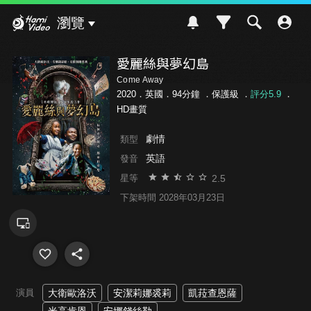
Hami Video
瀏覽
愛麗絲與夢幻島
Come Away
2020．英國．94分鐘 ．
保護級
．
評分5.9
．
HD畫質
劇情
類型
英語
發音
2.5
星等
下架時間 2028年03月23日
演員
大衛歐洛沃
安潔莉娜裘莉
凱菈查恩薩