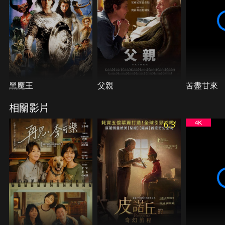
黑魔王
父親
苦盡甘來
相關影片
6.3