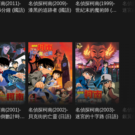
(2011)-
名偵探柯南(2009)-
名偵探柯南(1999)-
名偵探
分鐘 (國語)
漆黑的追跡者 (國語)
世紀末的魔術師 (國
迷宮的
語)
(2001)-
名偵探柯南(2002)-
名偵探柯南(2003)-
名偵探
的倒數計時
貝克街的亡靈 (日語)
迷宮的十字路 (日語)
銀翼的