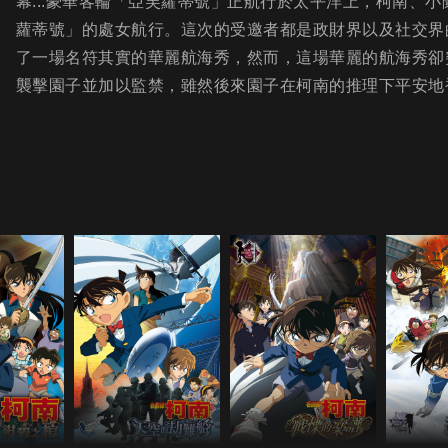
幕...豪華客輪「亞芙蘿蒂號」正航行於太平洋上，柯南、
蘿蒂號」的處女航行。這次的受邀者都是政財界以及社交界
了一場名符其實的華麗航海秀，然而，這場華麗的航海秀卻
襲擊園子並加以監禁，雖然後來園子在柯南的推理下平安地被