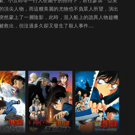
小蘭、小五郎等一行人在園子的招待下，前往參加「亞芙
的頂尖人物，而這艘美麗的尤物也不負眾人所望，演出
突然蒙上了一層陰影，此時，混入船上的詭異人物趁機
救出，但沒過多久卻又發生了殺人事件....