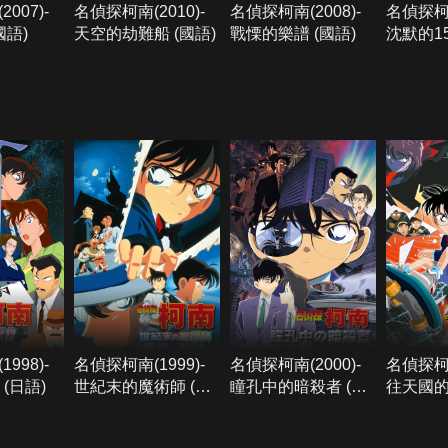
007)-
名偵探柯南(2010)-
名偵探柯南(2008)-
名偵探柯南
國語)
天空的劫難船 (國語)
戰慄的樂譜 (國語)
沈默的15
998)-
名偵探柯南(1999)-
名偵探柯南(2000)-
名偵探柯南
(日語)
世紀末的魔術師 (日
瞳孔中的暗殺者 (日
往天國
語)
語)
(日語)