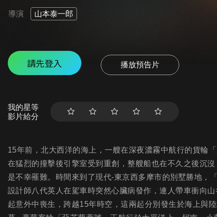
導演
山本泰一郎
請先登入
播放預告片
我的星等
影片給分
15年前，北大西洋的海上，一艘在深夜濃霧中航行的貨輪
在猛烈的撞擊後引擎室受到重創，整艘船也在不久之後沉沒
是不幸罹難。時間來到了現代-東京西多摩市的別墅勝地，
設計師八代英人在駕車時突然心臟病發作，連人帶車衝向山
起意外中喪生，跨越15年時空，這兩起分別發生於海上與