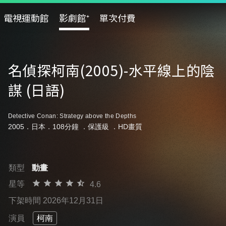
電視運動館
影劇館⁺
單次付費
名偵探柯南(2005)-水平線上的陰
謀 (日語)
Detective Conan: Strategy above the Depths
2005．日本．108分鐘 ．
保護級
．HD畫質
類型
動畫
星等
4.6
下架時間 2026年12月31日
演員
柯南