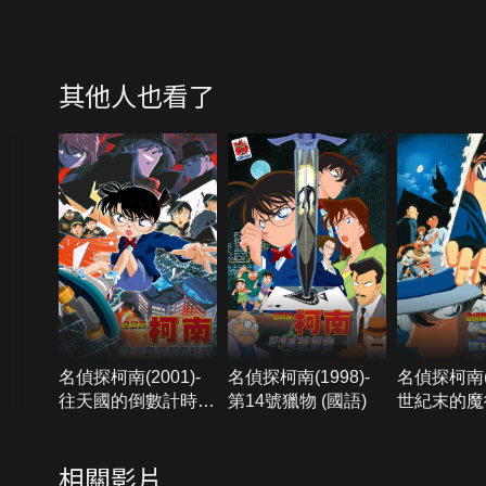
其他人也看了
名偵探柯南(2001)-
名偵探柯南(1998)-
名偵探柯南(1
往天國的倒數計時
第14號獵物 (國語)
世紀末的魔術
(日語)
語)
相關影片