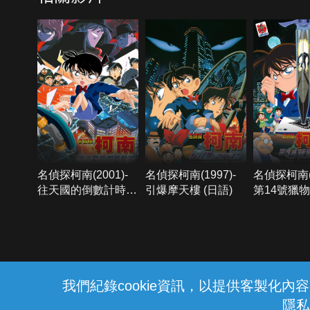
名偵探柯南(2001)-
名偵探柯南(1997)-
名偵探柯南(1
往天國的倒數計時
引爆摩天樓 (日語)
第14號獵物 
(日語)
{{notifyMsg}}
我們紀錄cookie資訊，以提供客製化
隱私