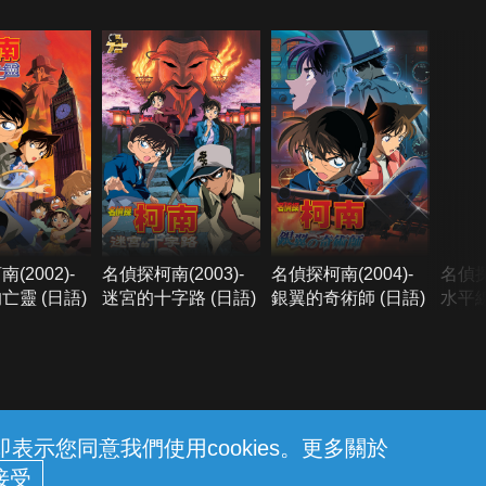
(2002)-
名偵探柯南(2003)-
名偵探柯南(2004)-
名偵探
亡靈 (日語)
迷宮的十字路 (日語)
銀翼的奇術師 (日語)
水平線
語)
示您同意我們使用cookies。更多關於