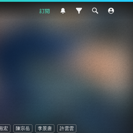
訂閱
殿宏
陳宗岳
李景唐
許雲雲