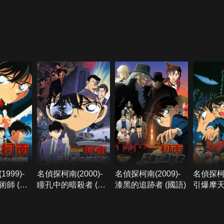
999)-
名偵探柯南(2000)-
名偵探柯南(2009)-
名偵探柯南
師 (國
瞳孔中的暗殺者 (國
漆黑的追跡者 (國語)
引爆摩天
語)