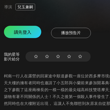
導演
兒玉兼嗣
請先登入
播放預告片
我的星等
影片給分
柯南一行人在露營的回家途中順道參觀一座位於西多摩市境
天大樓的擁有者同時也邀請了小五郎與小蘭前來參加開幕典
之下參觀了這座兩棟長的一模一樣的最尖端高科技雙塔摩天
築物有著不同關係的人士！不久之後第一個殺人事件發生了
然同時也在大樓附近出現， 這讓人不免聯想到灰原哀自從那