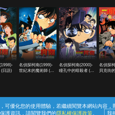
998)-
名偵探柯南(1999)-
名偵探柯南(2000)-
名偵探柯南
(日語)
世紀末的魔術師 (日
瞳孔中的暗殺者 (日
貝克街的
語)
語)
常見問題
線上客服
服務條款
隱私權保護
內容，可優化您的使用體驗，若繼續閱覽本網站內容，即表
保護資訊，請閱覽我們的
隱私權保護政策
。