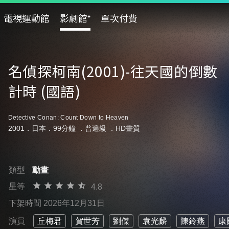
電視運動館
影劇館⁺
單次付費
名偵探柯南(2001)-往天國的倒數
計時 (國語)
Detective Conan: Count Down to Heaven
2001．日本．99分鐘 ．
普遍級
．HD畫質
類型
動畫
星等
4.8
下架時間 2026年12月31日
演員
丘梅君
賀世芳
劉傑
袁光麟
陳鈴燕
康