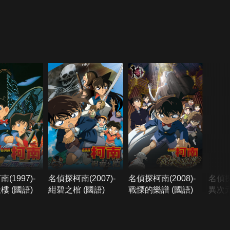
(1997)-
名偵探柯南(2007)-
名偵探柯南(2008)-
名偵探
樓 (國語)
紺碧之棺 (國語)
戰慄的樂譜 (國語)
異次元
語)