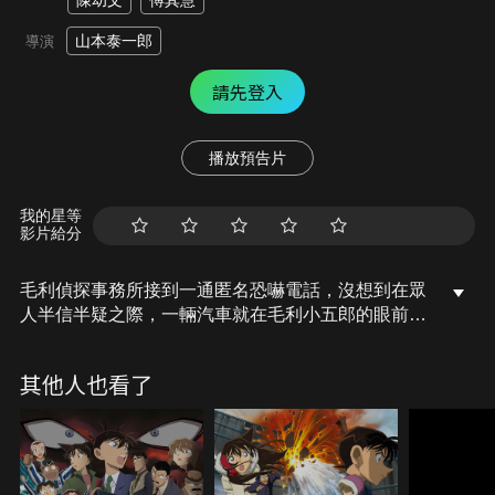
陳幼文
傅其慧
山本泰一郎
導演
請先登入
播放預告片
我的星等
影片給分
毛利偵探事務所接到一通匿名恐嚇電話，沒想到在眾
人半信半疑之際，一輛汽車就在毛利小五郎的眼前爆
炸。接著出現一位神秘人物留下難以悟透的詭異訊
息：「藍衣少年和藍色斑馬，大雨從天而降。」 後便
其他人也看了
消失在人群中…。 然而如果柯南、毛利小五郎、小蘭
無法解讀嫌犯刻意挑釁的訊息，就會有炸彈持續引
爆，柯南與眾人遲遲無法解決接踵而來的危機，直到
「大阪飛腳隊」(Ganba Osaka)和「東京精神隊」
(Tokyo Spirits)的足球賽場上，節節攀升的危機更將