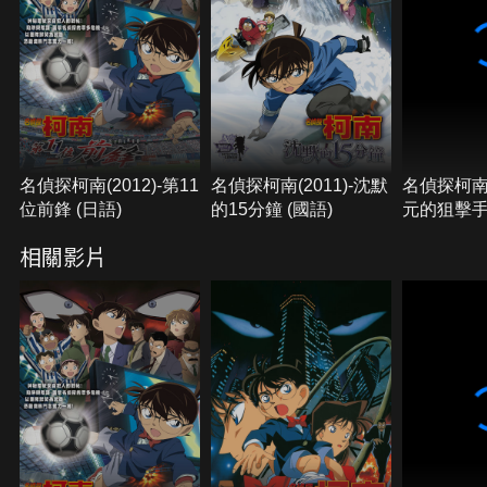
柯南逼到絕境，因為神秘人宣稱，他將炸掉整座足球
場...第11位前鋒究竟是誰？最後的希望是，小蘭那份
深信著新一的意念。
名偵探柯南(2012)-第11
名偵探柯南(2011)-沈默
名偵探柯南(
位前鋒 (日語)
的15分鐘 (國語)
元的狙擊手 
相關影片