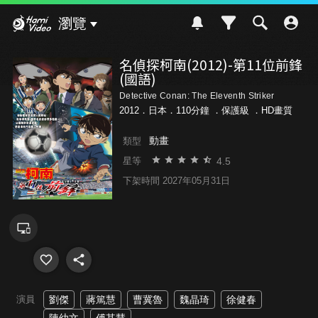
Hami Video
瀏覽
名偵探柯南(2012)-第11位前鋒
(國語)
Detective Conan: The Eleventh Striker
2012．日本．110分鐘 ．
保護級
．HD畫質
動畫
類型
4.5
星等
下架時間 2027年05月31日
演員
劉傑
蔣篤慧
曹冀魯
魏晶琦
徐健春