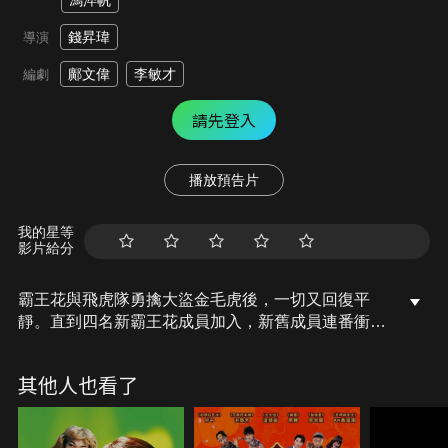
馮淬帆
錢昇瑋
導演
鄺文偉
李敏才
編劇
請先登入
播放預告片
我的星等
影片給分
霸王花與飛虎隊勇擒大盜金毛虎後，一切又回復平
靜。直到四名新霸王花成員加入，新舊成員連番衝
突，互相作弄，令訓練營再起熱鬧。警方派專家盧定
國監察飛虎隊與霸王花，兩隊教官簡偉仁和胡美紅加
其他人也看了
緊對眾人之訓練。盧定國因對胡美紅有意，故處處針
對簡偉仁及飛虎隊…。