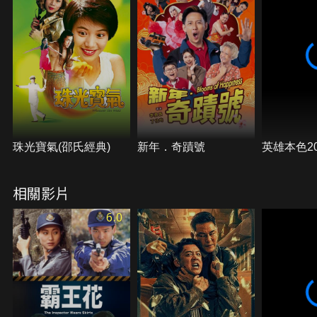
珠光寶氣(邵氏經典)
新年．奇蹟號
英雄本色20
相關影片
6.0