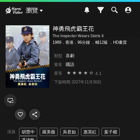
Hami Video
瀏覽
神勇飛虎霸王花
The Inspector Wears Skirts II
1989．香港．96分鐘 ．
輔12級
．HD畫質
喜劇
類型
國語
發音
4.1
星等
下架時間 2027年11月30日
演員
胡慧中
羅美薇
吳君如
惠英紅
葉子楣