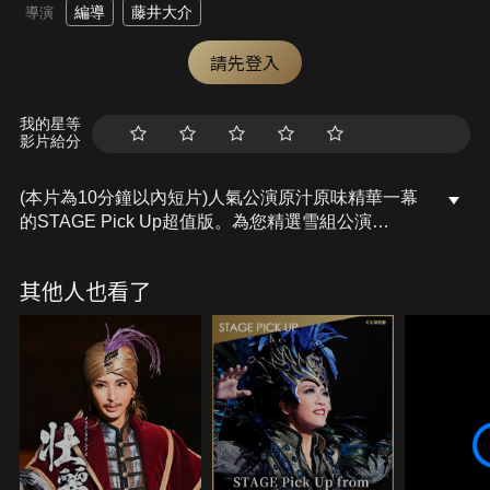
編導
藤井大介
導演
請先登入
我的星等
影片給分
(本片為10分鐘以內短片)人氣公演原汁原味精華一幕
的STAGE Pick Up超值版。為您精選雪組公演
「Jewel de Paris!!」當中、正當皇太子(彩風)和女人
們打情罵俏之時，孤芳(夢白)登場、演繹成一段性感
其他人也看了
舞步的場景！