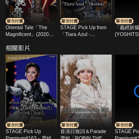
Oriental Tale「The
STAGE Pick Up from
「義經妖
Magnificent」(2020年
「Tiara Azul -
(YOSHIT
宙組･Dramacity･千秋
Destino-」
(2018年
相關影片
樂)
Hall･千秋
STAGE Pick Up
首演日致詞＆Parade
STAGE Pi
Premium#163－雪組
雪組「ROBIN THE
Premium