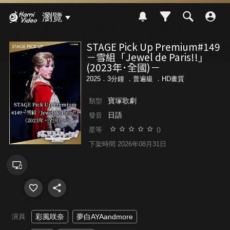
Hami Video
瀏覽
STAGE Pick Up Premium#149
－雪組「Jewel de Paris!!」
(2023年･全國)－
2025．3分鐘 ．
普遍級
．HD畫質
寶塚歌劇
類型
日語
發音
0
星等
下架時間 2026年08月31日
演員
彩風咲奈
夢白AYAandmore