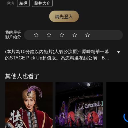
編導
藤井大介
導演
請先登入
我的星等
影片給分
(本片為10分鐘以內短片)人氣公演原汁原味精華一幕
的STAGE Pick Up超值版。為您精選花組公演「BE
SHINING!!」當中，精靈菲(柚香)踩著輕盈舞步、和
花組眾星們載歌載舞降臨觀眾席、能量滿點的序曲！
其他人也看了