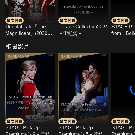
Oriental Tale「The
Parade Collection2024
STAGE Pi
Magnificent」(2020年
－宙組篇－
from「Boil
宙組･Dramacity･千秋
the Toil Tr
相關影片
樂)
STAGE Pick Up
STAGE Pick Up
STAGE Pi
Premium#149－雪組
Premium#145－花組
Premium