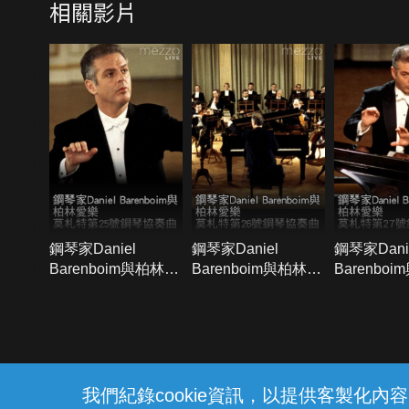
相關影片
鋼琴家Daniel
鋼琴家Daniel
鋼琴家Dani
Barenboim與柏林愛
Barenboim與柏林愛
Barenbo
樂：莫札特第25號鋼
樂：莫札特第26號鋼
樂：莫札特
琴協奏曲
琴協奏曲
琴協奏曲
{{notifyMsg}}
我們紀錄cookie資訊，以提供客製化