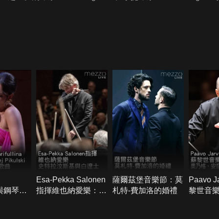
Esa-Pekka Salonen
薩爾茲堡音樂節：莫
Paavo 
na與鋼琴家
指揮維也納愛樂：史
札特-費加洛的婚禮
黎世音
特拉汶斯基與白遼士
團：奧
歌曲
可與德