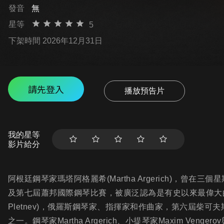
發音
無
星等
5
下架時間 2026年12月31日
請先登入
播放預告片
我的星等
影片給分
阿根廷鋼琴家瑪塔阿格麗希(Martha Argerich)，
及第七屆蕭邦國際鋼琴比賽，被廣泛認為是有史以來最偉大的鋼
Pletnev)，俄羅斯鋼琴家、指揮家和作曲家，第六屆柴可
之一。鋼琴家Martha Argerich、小提琴家Maxim Venger