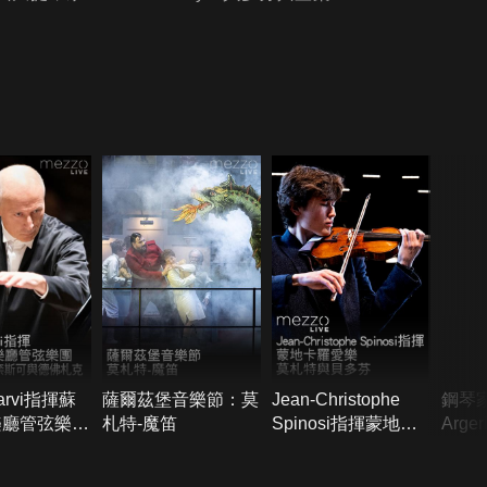
Jarvi指揮蘇
薩爾茲堡音樂節：莫
Jean-Christophe
鋼琴家
樂廳管弦樂
札特-魔笛
Spinosi指揮蒙地卡
Arg
乃格、安奈斯
羅愛樂：莫札特與貝
奏貝
佛札克
多芬
與法