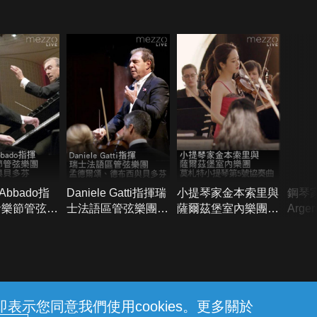
 Abbado指
Daniele Gatti指揮瑞
小提琴家金本索里與
鋼琴家
音樂節管弦樂
士法語區管弦樂團：
薩爾茲堡室內樂團演
Arg
魯克納與貝多
孟德爾頌、德布西與
奏莫札特小提琴第5
奏莫
貝多芬
號協奏曲
與蕭
示您同意我們使用cookies。更多關於