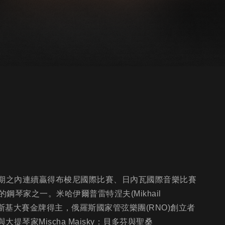
曾在三個星期之內連續贏得布梭尼國際比賽、日內瓦國際音樂比賽
琴家之一。米哈伊爾普雷特涅夫(Mikhail
夫斯基大賽金牌得主，俄羅斯國家管弦樂團(RNO)創立者
ov與大提琴家Mischa Maisky：貝多芬與聖桑