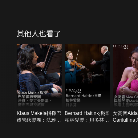
其他人也看了
Klaus Makela指揮巴
Bernard Haitink指揮
女高音Aida
黎管絃樂團：法雅、
柏林愛樂：貝多芬小
Garifulli
柴可夫斯基、德布西
提琴協奏曲與第6號
Maciej Pikulski：浪
與拉威爾
交響曲-田園
漫主義時期