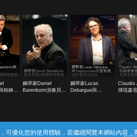
el
鋼琴家Daniel
鋼琴家Lucas
Claudio
im與柏林愛
Barenboim演奏貝多
Debargue與
揮琉森
第27號鋼
芬第2號鋼琴協奏曲
Terpsycordes四重奏
團：布
團演奏迪巴葛與法朗
芬
克
常見問題
線上客服
服務條款
隱私權保護
內容，可優化您的使用體驗，若繼續閱覽本網站內容，即表