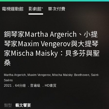
電視運動館
影劇館⁺
單次付費
鋼琴家Martha Argerich、小提
琴家Maxim Vengerov與大提琴
家Mischa Maisky：貝多芬與聖
桑
Martha Argerich, Maxim Vengerov, Mischa Maisky: Beethoven, Saint-
Saëns
2021．64分鐘 ．
普遍級
．HD畫質
類型
藝文饗宴