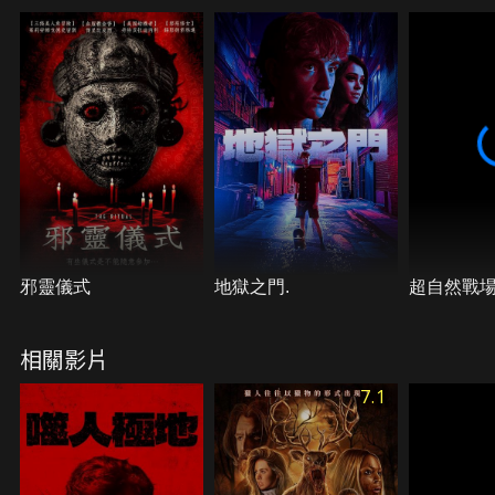
對的不僅僅是扭曲的童話，還有那令人窒息的恐怖真
相…。
邪靈儀式
地獄之門.
超自然戰
相關影片
7.1