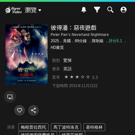
Hami Video
瀏覽
彼得潘：惡夜遊戲
Peter Pan’s Neverland Nightmare
2025．美國．89分鐘 ．
限制級
．
評分5.1
．
HD畫質
驚悚
類型
英語
發音
3.3
星等
下架時間 2031年11月21日
演員
梅根普拉西托
馬丁波特洛克
基特格林