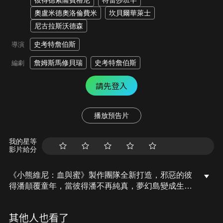
彼得德索薩費格尼
特雷莎班罕
奧盧米德奧洛倫費米
坎貝爾華萊士
尼古拉斯沃德森
史考特詹伯斯
導演
詹姆斯馬修貝瑞
史考特詹伯斯
編劇
請先登入
播放預告片
我的星等
影片給分
《小熊維尼：血與蜜》製作團隊全新打造，邪惡的彼
得潘顛覆童年，當彼得潘不再純真，夢幻島變成生死
遊戲的戰場……溫蒂為了救回被擄走的弟弟麥可，竟
然不惜踏入「邪惡彼得潘」的血腥煉獄，她在那裡還
其他人也看了
遇見了被毒品腐蝕、形容枯槁的小叮噹，溫蒂將要面