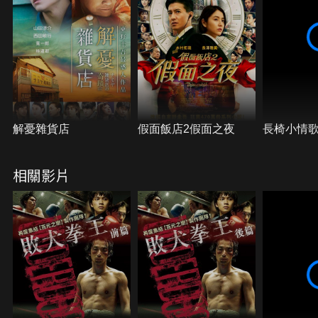
解憂雜貨店
假面飯店2假面之夜
長椅小情
相關影片