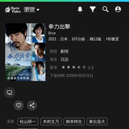
Hami Video
瀏覽
拳力出擊
Blue
2021．日本．107分鐘 ．
輔12級
．HD畫質
劇情
類型
日語
發音
3.9
星等
下架時間 2028年08月31日
演員
松山研一
木村文乃
柄本時生
東出昌大