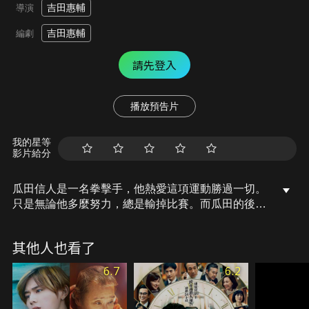
吉田惠輔
導演
吉田惠輔
編劇
請先登入
播放預告片
我的星等
影片給分
瓜田信人是一名拳擊手，他熱愛這項運動勝過一切。
只是無論他多麼努力，總是輸掉比賽。而瓜田的後輩
小川一樹，則是天才型選手，極有可能成為日本拳擊
冠軍。此外小川與天野千佳訂婚，她是瓜田的青梅竹
其他人也看了
馬也是他初戀。無論是才能，還是愛情，瓜田想要的
全都在小川手中。即便如此，瓜田仍拼命地努力挑戰
6.7
6.2
夢想…。