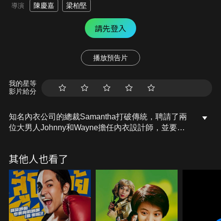
陳慶嘉
梁柏堅
導演
請先登入
播放預告片
我的星等
影片給分
知名內衣公司的總裁Samantha打破傳統，聘請了兩
位大男人Johnny和Wayne擔任內衣設計師，並要求
他們在三個月內提交全新設計。這項決定讓Lena極為
不滿，因此對他們處處刁難。兩個對內衣設計毫無經
其他人也看了
驗的新手頻頻出糗，期限將至，他們究竟能否設計出
真正的「絕世好Bra」呢？