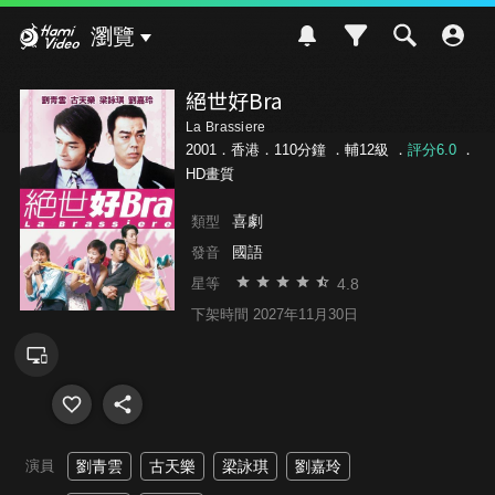
Hami Video
瀏覽
絕世好Bra
La Brassiere
2001．香港．110分鐘 ．
輔12級
．
評分6.0
．
HD畫質
喜劇
類型
國語
發音
4.8
星等
下架時間 2027年11月30日
演員
劉青雲
古天樂
梁詠琪
劉嘉玲