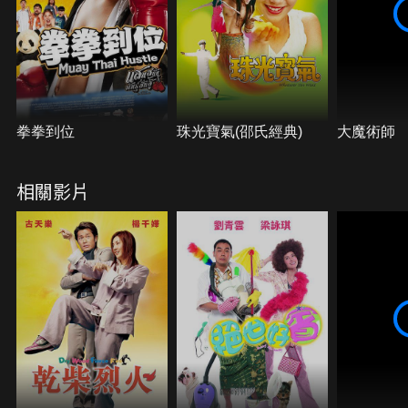
拳拳到位
珠光寶氣(邵氏經典)
大魔術師
相關影片