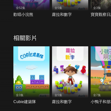
全52集
全5集
全3集
歡唱小浣熊
蘿拉和數字
寶寶觀察日
相關影片
全3集
全5集
全7集
Cubie建築隊
蘿拉和數字
小鴨子和朋