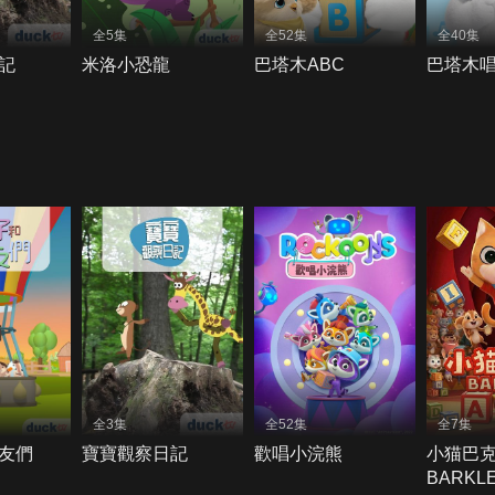
全5集
全52集
全40集
記
米洛小恐龍
巴塔木ABC
巴塔木
全3集
全52集
全7集
友們
寶寶觀察日記
歡唱小浣熊
小猫巴
BARKL