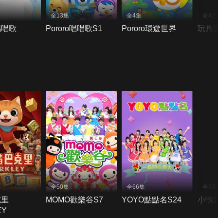
全13集
全4集
全42
唱唱歌
Pororo唱唱歌S1
Pororo環遊世界
玩具
全50集
全66集
全5集
克里
MOMO歡樂谷S7
YOYO點點名S24
小鴨
EY