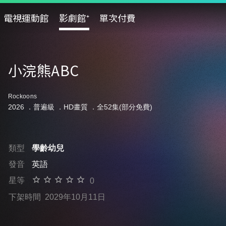
電視運動館
影劇館⁺
單次付費
小浣熊ABC
Rockoons
2026 ．
普遍級
．HD畫質 ．全52集(部分免費)
類型
學齡幼兒
發音
英語
星等
0
下架時間
2029年10月11日