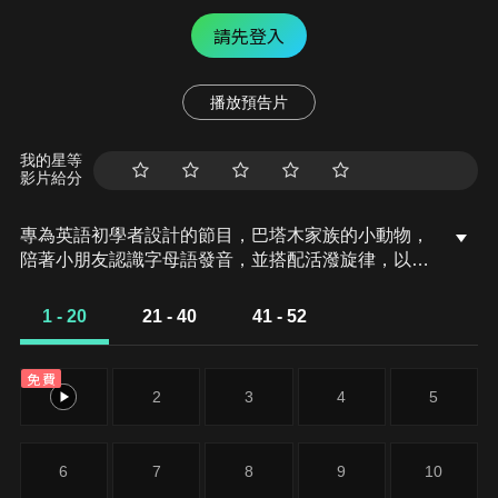
請先登入
播放預告片
我的星等
影片給分
專為英語初學者設計的節目，巴塔木家族的小動物，
陪著小朋友認識字母語發音，並搭配活潑旋律，以唸
唱方式輕鬆學英文！本集歌曲收錄：Vowel Song、
What Would You Wish If You Had Three Wishes
1 - 20
21 - 40
41 - 52
Suffix Song II
免費
1
2
3
4
5
6
7
8
9
10