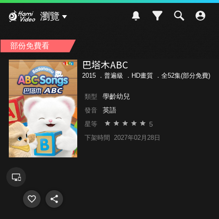
Hami Video
瀏覽
部份免費看
巴塔木ABC
2015 ．
普遍級
．HD畫質 ．全52集(部分免費)
學齡幼兒
類型
英語
發音
5
星等
下架時間
2027年02月28日