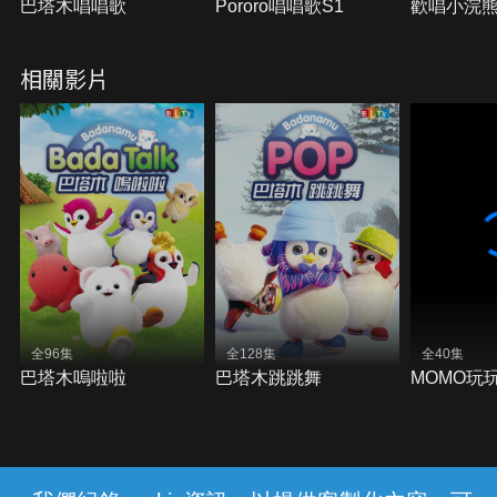
巴塔木唱唱歌
Pororo唱唱歌S1
歡唱小浣
相關影片
全96集
全128集
全40集
巴塔木嗚啦啦
巴塔木跳跳舞
MOMO玩玩