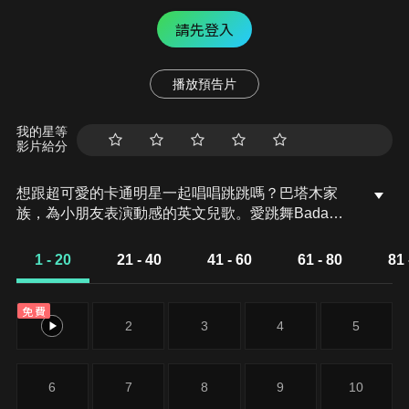
請先登入
播放預告片
我的星等
影片給分
想跟超可愛的卡通明星一起唱唱跳跳嗎？巴塔木家
族，為小朋友表演動感的英文兒歌。愛跳舞Bada和
企鵝妹妹Jess，要帶著小朋友扭動身體，在輕快的旋
律中，學習動聽的英文兒歌！本集歌曲收錄：
1 - 20
21 - 40
41 - 60
61 - 80
81 
Ponytail、Ponytail In Hollywood、Umpa Mumpa
免費
1
2
3
4
5
6
7
8
9
10