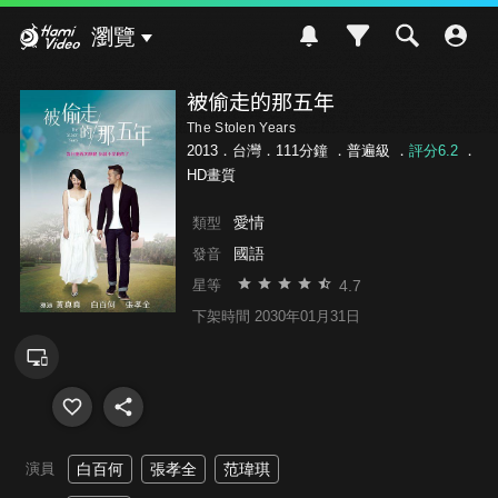
Hami Video
瀏覽
被偷走的那五年
The Stolen Years
2013．台灣．111分鐘 ．
普遍級
．
評分6.2
．
HD畫質
愛情
類型
國語
發音
4.7
星等
下架時間 2030年01月31日
演員
白百何
張孝全
范瑋琪