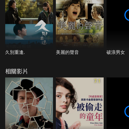
久別重逢.
美麗的聲音
破浪男女
相關影片
7.1