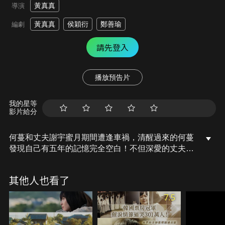
黃真真
導演
黃真真
侯穎衍
鄭善瑜
編劇
請先登入
播放預告片
我的星等
影片給分
何蔓和丈夫謝宇蜜月期間遭逢車禍，清醒過來的何蔓
發現自己有五年的記憶完全空白！不但深愛的丈夫已
經跟自己離婚，甚至還交了一名新女友；閨蜜小環也
不再連絡。原來這五年，她失去了愛情、友情，所有
其他人也看了
生命中重要的人，可是她卻記不起來為什麼。於是，
何蔓開始了一趟拼貼真相的旅程，希望可以重新找回
7.5
真愛與幸福…